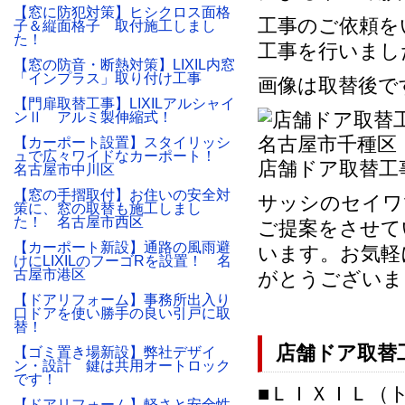
【窓に防犯対策】ヒシクロス面格
工事のご依頼を
子＆縦面格子 取付施工しまし
た！
工事を行いまし
【窓の防音・断熱対策】LIXIL内窓
「インプラス」取り付け工事
画像は取替後です（
【門扉取替工事】LIXILアルシャイ
ンⅡ アルミ製伸縮式！
【カーポート設置】スタイリッシ
ュで広々ワイドなカーポート！
店舗ドア取替工
名古屋市中川区
【窓の手摺取付】お住いの安全対
サッシのセイワ
策に、窓の取替も施工しまし
た！ 名古屋市西区
ご提案をさせて
【カーポート新設】通路の風雨避
います。お気軽
けにLIXILのフーゴRを設置！ 名
古屋市港区
がとうございま
【ドアリフォーム】事務所出入り
口ドアを使い勝手の良い引戸に取
替！
店舗ドア取替
【ゴミ置き場新設】弊社デザイ
ン・設計 鍵は共用オートロック
です！
■ＬＩＸＩＬ（
【ドアリフォーム】軽さと安全性