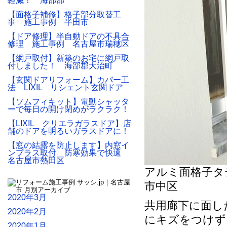
軽減！ 海部郡
【面格子補修】格子部分取替工
事 施工事例 半田市
【ドア修理】半自動ドアの不具合
修理 施工事例 名古屋市瑞穂区
【網戸取付】新築のお宅に網戸取
付しました！ 海部郡大治町
【玄関ドアリフォーム】カバー工
法 LIXIL リシェント玄関ドア
【ソムフィキット】電動シャッタ
ーで毎日の開け閉めがラクラク！
【LIXIL クリエラガラスドア】店
舗のドアを明るいガラスドアに！
【窓の結露を防止します】内窓イ
ンプラス取付 防寒効果で快適
名古屋市熱田区
アルミ面格子タ
市中区
2020年3月
共用廊下に面し
2020年2月
にキズをつけず
2020年1月