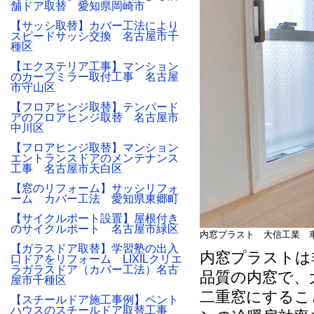
舗ドア取替 愛知県岡崎市
【サッシ取替】カバー工法により
スピードサッシ交換 名古屋市千
種区
【エクステリア工事】マンション
のカーブミラー取付工事 名古屋
市守山区
【フロアヒンジ取替】テンパード
アのフロアヒンジ取替 名古屋市
中川区
【フロアヒンジ取替】マンション
エントランスドアのメンテナンス
工事 名古屋市天白区
【窓のリフォーム】サッシリフォ
ーム カバー工法 愛知県東郷町
【サイクルポート設置】屋根付き
のサイクルポート 名古屋市緑区
内窓プラスト 大信工業 
【ガラスドア取替】学習塾の出入
内窓プラストは
口ドアをリフォーム LIXILクリエ
ラガラスドア（カバー工法）名古
品質の内窓で、
屋市千種区
二重窓にするこ
【スチールドア施工事例】ペント
ハウスのスチールドア取替工事