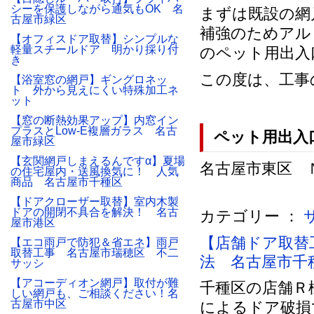
シーを保護しながら通気もOK 名
まずは既設の網
古屋市緑区
補強のためアル
【オフィスドア取替】シンプルな
軽量スチールドア 明かり採り付
のペット用出入
き
この度は、工事
【浴室窓の網戸】ギングロネッ
ト 外から見えにくい特殊加工ネ
ット
【窓の断熱効果アップ】内窓イン
プラスとLow-E複層ガラス 名古
ペット用出入
屋市緑区
【玄関網戸しまえるんですα】夏場
名古屋市東区 Ｎ様
の住宅屋内・送風換気に！ 人気
商品 名古屋市千種区
【ドアクローザー取替】室内木製
ドアの開閉不具合を解決！ 名古
カテゴリー ：
屋市港区
【店舗ドア取替
【エコ雨戸で防犯＆省エネ】雨戸
取替工事 名古屋市瑞穂区 不二
法 名古屋市千
サッシ
【アコーディオン網戸】取付が難
千種区の店舗Ｒ
しい網戸も、ご相談ください！名
古屋市中区
によるドア破損