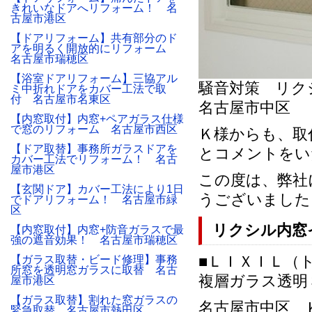
きれいなドアへリフォーム！ 名
古屋市港区
【ドアリフォーム】共有部分のド
アを明るく開放的にリフォーム
名古屋市瑞穂区
【浴室ドアリフォーム】三協アル
騒音対策 リク
ミ中折れドアをカバー工法で取
付 名古屋市名東区
名古屋市中区
【内窓取付】内窓+ペアガラス仕様
で窓のリフォーム 名古屋市西区
Ｋ様からも、取
【ドア取替】事務所ガラスドアを
とコメントをい
カバー工法でリフォーム！ 名古
屋市港区
この度は、弊社
【玄関ドア】カバー工法により1日
うございました
でドアリフォーム！ 名古屋市緑
区
リクシル内窓
【内窓取付】内窓+防音ガラスで最
強の遮音効果！ 名古屋市瑞穂区
■ＬＩＸＩＬ（
【ガラス取替・ビード修理】事務
所窓を透明窓ガラスに取替 名古
複層ガラス透明
屋市港区
【ガラス取替】割れた窓ガラスの
名古屋市中区 Ｋ様
緊急取替 名古屋市熱田区