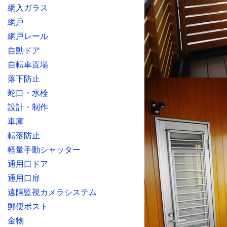
網入ガラス
網戸
網戸レール
自動ドア
自転車置場
落下防止
蛇口・水栓
設計・制作
車庫
転落防止
軽量手動シャッター
通用口ドア
通用口扉
遠隔監視カメラシステム
郵便ポスト
金物