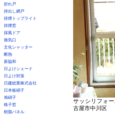
折れ戸
持出し網戸
排煙トップライト
排煙窓
採風ドア
換気口
文化シャッター
断熱
新協和
日よけシェード
日よけ対策
日建総業株式会社
日本板硝子
旭硝子
サッシリフォー
格子窓
古屋市中川区
樹脂パネル