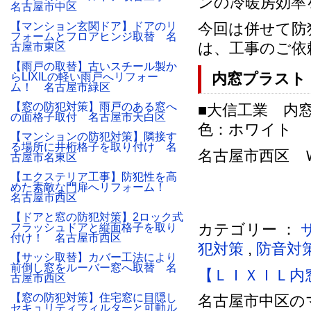
ンの冷暖房効率
名古屋市中区
【マンション玄関ドア】ドアのリ
今回は併せて防
フォームとフロアヒンジ取替 名
は、工事のご依
古屋市東区
【雨戸の取替】古いスチール製か
内窓プラスト
らLIXILの軽い雨戸へリフォー
ム！ 名古屋市緑区
【窓の防犯対策】雨戸のある窓へ
■大信工業 内
の面格子取付 名古屋市天白区
色：ホワイト
【マンションの防犯対策】隣接す
る場所に井桁格子を取り付け 名
名古屋市西区 Ｗ様
古屋市名東区
【エクステリア工事】防犯性を高
めた素敵な門扉へリフォーム！
名古屋市西区
【ドアと窓の防犯対策】2ロック式
カテゴリー ：
フラッシュドアと縦面格子を取り
付け！ 名古屋市西区
犯対策
,
防音対
【サッシ取替】カバー工法により
前倒し窓をルーバー窓へ取替 名
【ＬＩＸＩＬ内
古屋市西区
【窓の防犯対策】住宅窓に目隠し
名古屋市中区の
セキュリティフィルターと可動ル