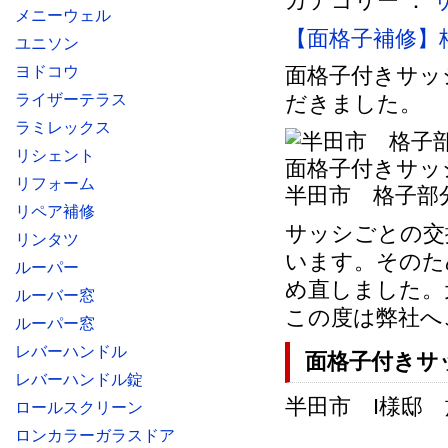
カテゴリー ：
メニーウェル
【面格子補修】
ユニソン
ヨドコウ
面格子付きサッ
ライザーテラス
だきました。
ラミレックス
リシェント
リフォーム
半田市 格子部
リペア補修
サッシごとの交
リンタツ
います。そのた
ルーパー
め直しました。
ルーバー窓
この度は弊社へ
ルーパー窓
レバーハンドル
面格子付きサ
レバーハンドル錠
半田市 I様邸 施
ロールスクリーン
ロンカラーガラスドア