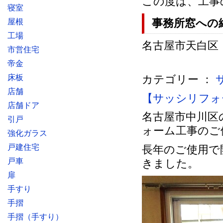
この度は、工事
寝室
事務所窓への
屋根
工場
名古屋市天白区 法
市営住宅
帝金
床板
カテゴリー ：
店舗
【サッシリフォ
店舗ドア
名古屋市中川区
引戸
ォーム工事のご
強化ガラス
戸建住宅
長年のご使用で
戸車
きました。
扉
手すり
手摺
手摺（手すり）