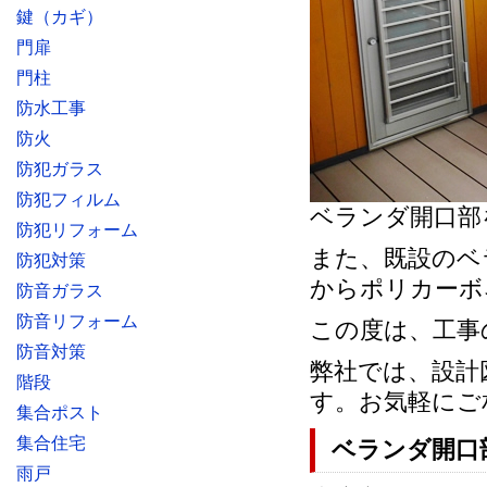
鍵（カギ）
門扉
門柱
防水工事
防火
防犯ガラス
防犯フィルム
ベランダ開口部
防犯リフォーム
また、既設のベ
防犯対策
からポリカーボ
防音ガラス
防音リフォーム
この度は、工事
防音対策
弊社では、設計
階段
す。お気軽にご
集合ポスト
集合住宅
ベランダ開口
雨戸