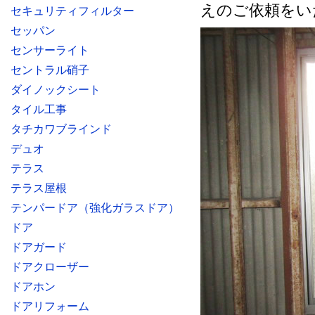
えのご依頼をい
セキュリティフィルター
セッパン
センサーライト
セントラル硝子
ダイノックシート
タイル工事
タチカワブラインド
デュオ
テラス
テラス屋根
テンパードア（強化ガラスドア）
ドア
ドアガード
ドアクローザー
ドアホン
ドアリフォーム