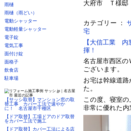
大府市 Ｔ様邸 施
雨樋
雨樋（雨どい）
電動シャッター
カテゴリー ：
電動軽量シャッター
宅
電子錠
【大信工業 内
電気工事
揮！
面付け錠
名古屋市西区の
面格子
ございます。
飲食店
駐車場
お宅は幹線道路
た。
この度、寝室の
【サッシ取替】マンション窓の取
替工事 カバー工法で速やか
非常に優れた内
に！ 名古屋市千種区
【ドア取替】工場ドアのドア取替
をカバー工法で施工
【ドア取替】カバー工法による店