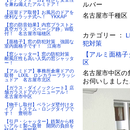
ルバー
を兼ね備えたアルミドア！
【浴室ドア取替】お風呂のドアを
名古屋市千種区 
便利なラッチ式へ！ YKKAP
【窓の防音効果】内窓プラストと
真空ガラス「スペーシア静」W取
付！ 名古屋市瑞穂区
カテゴリー ：
【面格子】窓の防犯対策 強固な
犯対策
室内面格子です！ 江南市
【アルミ面格子
【窓シャッター】窓の防犯対策
耐風圧性も高い人気の窓シャッタ
区
ー！
【アルミドア】事務所倉庫ドアの
名古屋市中区の
取替 LIXIL ロンカラーフラッシ
ュドア 名古屋市北区
お伺いしました
【ガラス・ダイノックシート】店
舗ガラスドアのリニューアル！
名古屋市中区
【物干し取付】ベランダ壁付けタ
イプ トステム・ロングタイプで
す！ 豊明市
【引戸・シャッター】鉄製から軽
いアルミ製へ取替 開閉の負担を