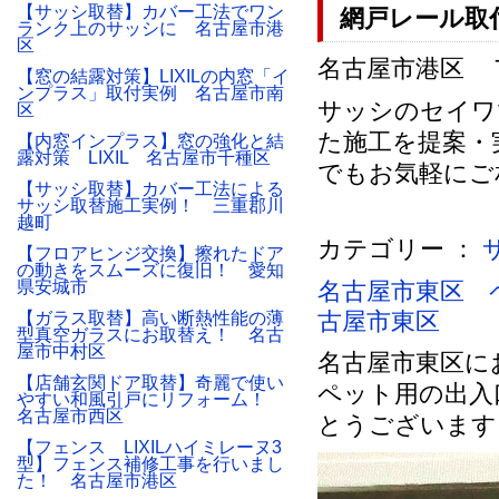
【サッシ取替】カバー工法でワン
網戸レール取
ランク上のサッシに 名古屋市港
区
名古屋市港区 Ｔ様
【窓の結露対策】LIXILの内窓「イ
ンプラス」取付実例 名古屋市南
サッシのセイワ
区
た施工を提案・
【内窓インプラス】窓の強化と結
露対策 LIXIL 名古屋市千種区
でもお気軽にご
【サッシ取替】カバー工法による
サッシ取替施工実例！ 三重郡川
越町
カテゴリー ：
【フロアヒンジ交換】擦れたドア
の動きをスムーズに復旧！ 愛知
県安城市
名古屋市東区 
古屋市東区
【ガラス取替】高い断熱性能の薄
型真空ガラスにお取替え！ 名古
屋市中村区
名古屋市東区に
【店舗玄関ドア取替】奇麗で使い
ペット用の出入
やすい和風引戸にリフォーム！
名古屋市西区
とうございます
【フェンス LIXILハイミレーヌ3
型】フェンス補修工事を行いまし
た！ 名古屋市港区