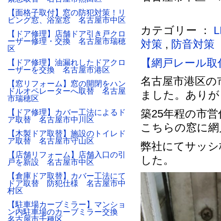
【面格子取付】窓の防犯対策！リ
ビング窓、浴室窓 名古屋市中区
カテゴリー ：
【ドア修理】店舗ドア引き戸クロ
ーザー修理・交換 名古屋市瑞穂
対策
,
防音対策
区
【網戸レール取
【ドア修理】油漏れしたドアクロ
ーザーを交換 名古屋市港区
名古屋市港区の
【窓リフォーム】窓の開閉をハン
ドルオペレーターへ取替 名古屋
ました。ありが
市瑞穂区
築25年程の市
【ドア修理】カバー工法によるド
ア取替 名古屋市中川区
こちらの窓に網
【木製ドア取替】施設のトイレド
ア取替 名古屋市守山区
弊社にてサッシ
【店舗リフォーム】店舗入口の引
した。
戸を新設 名古屋市中区
【倉庫ドア取替】カバー工法にて
ドア取替 防犯仕様 名古屋市中
村区
【駐車場カーブミラー】マンショ
ン内駐車場のカーブミラー交換
名古屋市千種区