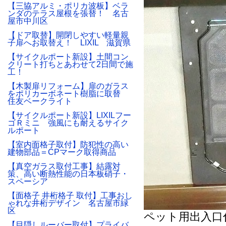
【三協アルミ・ポリカ波板】ベラ
ンダのテラス屋根を張替！ 名古
屋市中川区
【ドア取替】開閉しやすい軽量親
子扉へお取替え！ LIXIL 滋賀県
【サイクルポート新設】土間コン
クリート打ちとあわせて2日間で施
工！
【木製扉リフォーム】扉のガラス
をポリカーボネート樹脂に取替
住友ベークライト
【サイクルポート新設】LIXILフー
ゴＲミニ 強風にも耐えるサイク
ルポート
【室内面格子取付】防犯性の高い
建物部品＝CPマーク取得商品
【真空ガラス取付工事】結露対
策、高い断熱性能の日本板硝子・
スペーシア
【面格子 井桁格子 取付】工事おし
ゃれな井桁デザイン 名古屋市緑
区
ペット用出入口
【目隠しルーバー取付】プライバ