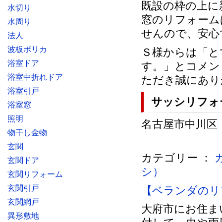
既設の枠の上に
水切り
窓のリフォーム
水周り
せんので、安心
法人
波板ポリカ
Ｓ様からは「と
浴室ドア
す。」とコメン
浴室中折れドア
ただき誠にあり
浴室引戸
サッシリフォ
浴室窓
照明
名古屋市中川区 
物干し金物
玄関
カテゴリー ：
玄関ドア
シ）
玄関リフォーム
玄関引戸
【ベランダのリ
玄関網戸
大府市にお住ま
異形敷地