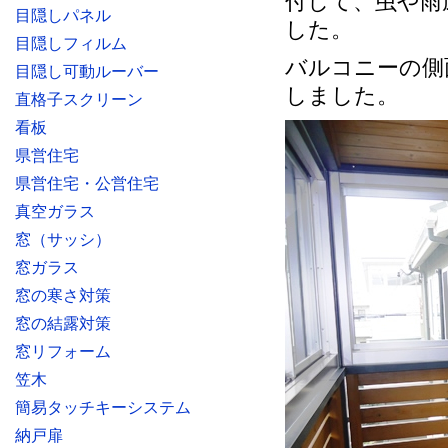
付して、虫や雨
目隠しパネル
した。
目隠しフィルム
バルコニーの側
目隠し可動ルーバー
しました。
直格子スクリーン
看板
県営住宅
県営住宅・公営住宅
真空ガラス
窓（サッシ）
窓ガラス
窓の寒さ対策
窓の結露対策
窓リフォーム
笠木
簡易タッチキーシステム
納戸扉