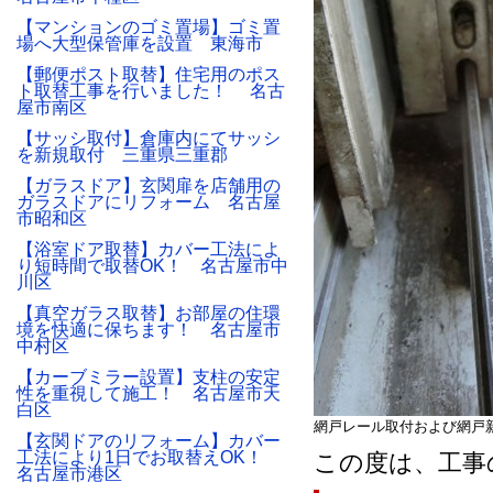
【マンションのゴミ置場】ゴミ置
場へ大型保管庫を設置 東海市
【郵便ポスト取替】住宅用のポス
ト取替工事を行いました！ 名古
屋市南区
【サッシ取付】倉庫内にてサッシ
を新規取付 三重県三重郡
【ガラスドア】玄関扉を店舗用の
ガラスドアにリフォーム 名古屋
市昭和区
【浴室ドア取替】カバー工法によ
り短時間で取替OK！ 名古屋市中
川区
【真空ガラス取替】お部屋の住環
境を快適に保ちます！ 名古屋市
中村区
【カーブミラー設置】支柱の安定
性を重視して施工！ 名古屋市天
白区
網戸レール取付および網戸
【玄関ドアのリフォーム】カバー
工法により1日でお取替えOK！
この度は、工事
名古屋市港区