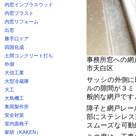
内窓インプラスウッド
内窓プラスト
内窓リフォーム
出窓
勝手口ドア
四国化成
土間コンクリート打ち
事務所窓への網
外塀
市天白区
大信工業
サッシの外側に
大型冷蔵庫
ルの隙間が３ミ
大工
般的な網戸です
大鳥機工
奥岡製作所
障子と網戸レー
安全対策
部にステンレス
室内面格子
スムーズな可動
家研（KAKEN）