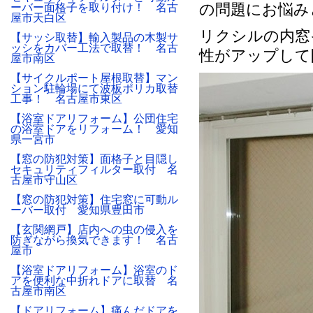
の問題にお悩み
ーバー面格子を取り付け！ 名古
屋市天白区
リクシルの内窓
【サッシ取替】輸入製品の木製サ
ッシをカバー工法で取替！ 名古
性がアップして
屋市南区
【サイクルポート屋根取替】マン
ション駐輪場にて波板ポリカ取替
工事！ 名古屋市東区
【浴室ドアリフォーム】公団住宅
の浴室ドアをリフォーム！ 愛知
県一宮市
【窓の防犯対策】面格子と目隠し
セキュリティフィルター取付 名
古屋市守山区
【窓の防犯対策】住宅窓に可動ル
ーバー取付 愛知県豊田市
【玄関網戸】店内への虫の侵入を
防ぎながら換気できます！ 名古
屋市
【浴室ドアリフォーム】浴室のド
アを便利な中折れドアに取替 名
古屋市南区
【ドアリフォーム】痛んだドアを