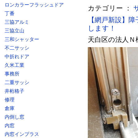
ロンカラーフラッシュドア
カテゴリー ：
丁番
【網戸新設】障
三協アルミ
します！
三協立山
天白区の法人Ｎ
三和シャッター
不二サッシ
中折れドア
久米工業
事務所
二重サッシ
井桁格子
修理
倉庫
内倒し窓
内窓
内窓インプラス