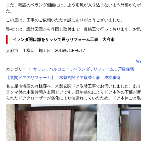
また、既設のベランダ側面には、虫や雨風が入り込まないよう外部からポ
た。
この度は、工事のご依頼いただき誠にありがとうございました。
弊社では、設計図面から作図し取付まで一貫施工で行っております。お気
ベランダ開口部をサッシで囲うリフォーム工事 大府市
大府市 Ｔ様邸 施工日：2016/6/13〜6/17
名
カテゴリー ：
サッシ
,
バルコニー
,
ベランダ
,
リフォーム
,
戸建住宅
【玄関ドアのリフォーム】 木製玄関ドア取替工事 成功事例
名古屋市港区のＮ様邸へ、木製玄関ドア取替工事でお伺いしました。あり
ランマ付の木製片開き玄関ドアです。経年劣化によりドア本体の下部が摩
られたドアクローザーが劣化により油漏れしていたため、ドア本体ごと取