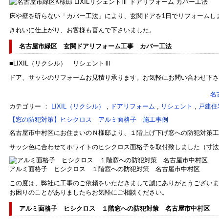
床や壁を斫らない「カバー工法」により、玄関ドアを1日でリフォームし
きれいに仕上がり、お客様も喜んで下さいました。
名古屋市緑区 玄関ドアリフォーム工事 カバー工法
■LIXIL（リクシル） リシェントⅢ
ドア、サッシのリフォームお見積り承ります。お気軽にお問い合わせ下さ
名
カテゴリー ：
LIXIL（リクシル）
,
ドアリフォーム
,
リシェント
,
戸建住
【窓の防犯対策】ヒシクロス アルミ面格子 施工事例
名古屋市中村区にお住まいのＮ様邸より、１階上げ下げ窓への防犯対策工
サッシ色に合わせてホワイトのヒシクロス面格子を取付致しました（寸法W40
アルミ面格子 ヒシクロス １階窓への防犯対策 名古屋市中村区
この度は、弊社に工事のご依頼をいただきまして誠にありがとうございま
お困りのことがありましたらお気軽にご相談ください。
アルミ面格子 ヒシクロス １階窓への防犯対策 名古屋市中村区