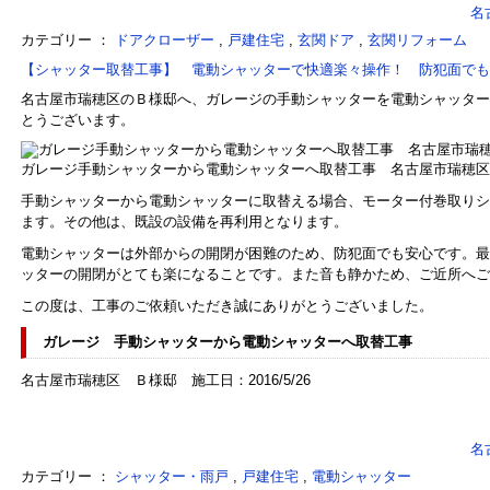
名
カテゴリー ：
ドアクローザー
,
戸建住宅
,
玄関ドア
,
玄関リフォーム
【シャッター取替工事】 電動シャッターで快適楽々操作！ 防犯面でも
名古屋市瑞穂区のＢ様邸へ、ガレージの手動シャッターを電動シャッター
とうございます。
ガレージ手動シャッターから電動シャッターへ取替工事 名古屋市瑞穂区
手動シャッターから電動シャッターに取替える場合、モーター付巻取りシ
ます。その他は、既設の設備を再利用となります。
電動シャッターは外部からの開閉が困難のため、防犯面でも安心です。最
ッターの開閉がとても楽になることです。また音も静かため、ご近所へご
この度は、工事のご依頼いただき誠にありがとうございました。
ガレージ 手動シャッターから電動シャッターへ取替工事
名古屋市瑞穂区 Ｂ様邸 施工日：2016/5/26
名
カテゴリー ：
シャッター・雨戸
,
戸建住宅
,
電動シャッター