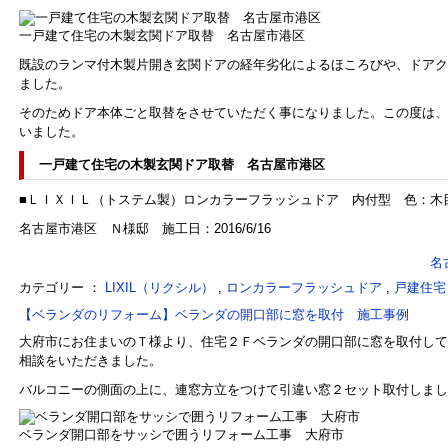
一戸建て住宅の木製玄関ドア取替 名古屋市港区
既設のランマ付木製片開き玄関ドアの経年劣化によるほころびや、ドアク
ました。
そのためドア本体ごと取替をさせていただく事になりました。この度は、
いました。
一戸建て住宅の木製玄関ドア取替 名古屋市港区
■ＬＩＸＩＬ（トステム製）ロンカラーフラッシュドア 内付型 色：木
名古屋市港区 Ｎ様邸 施工日：2016/6/16
名
カテゴリー ：
LIXIL（リクシル）
,
ロンカラーフラッシュドア
,
戸建住宅
【ベランダのリフォーム】ベランダの開口部に窓を取付 施工事例
大府市にお住まいのＴ様より、住宅２Ｆベランダの開口部に窓を取付して
相談をいただきました。
バルコニーの側面の上に、連窓方立をつけて引違い窓２セット取付しまし
ベランダ開口部をサッシで囲うリフォーム工事 大府市