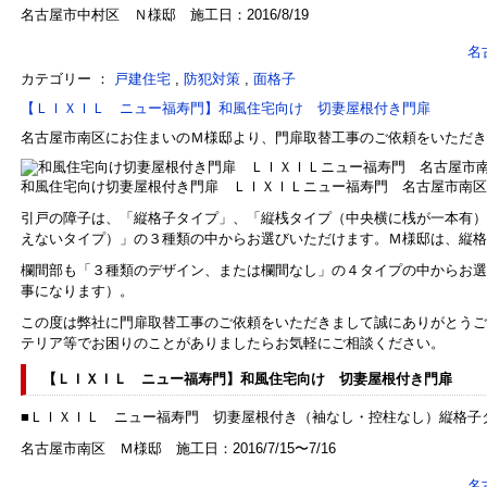
名古屋市中村区 Ｎ様邸 施工日：2016/8/19
名
カテゴリー ：
戸建住宅
,
防犯対策
,
面格子
【ＬＩＸＩＬ ニュー福寿門】和風住宅向け 切妻屋根付き門扉
名古屋市南区にお住まいのＭ様邸より、門扉取替工事のご依頼をいただき
和風住宅向け切妻屋根付き門扉 ＬＩＸＩＬニュー福寿門 名古屋市南区
引戸の障子は、「縦格子タイプ」、「縦桟タイプ（中央横に桟が一本有）
えないタイプ）」の３種類の中からお選びいただけます。Ｍ様邸は、縦格
欄間部も「３種類のデザイン、または欄間なし」の４タイプの中からお選
事になります）。
この度は弊社に門扉取替工事のご依頼をいただきまして誠にありがとうご
テリア等でお困りのことがありましたらお気軽にご相談ください。
【ＬＩＸＩＬ ニュー福寿門】和風住宅向け 切妻屋根付き門扉
■ＬＩＸＩＬ ニュー福寿門 切妻屋根付き（袖なし・控柱なし）縦格子
名古屋市南区 Ｍ様邸 施工日：2016/7/15〜7/16
名