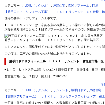
カテゴリー ：
LIXIL（リクシル）
,
戸建住宅
,
玄関リフォーム
,
門扉
【勝手口ドア リフォーム工事】 ＬＩＸＩＬリシェント ＳＧ仕様 施
住宅の勝手口ドアリフォーム工事です。
ＬＩＸＩＬリシェントは、今ある扉のみ撤去し古い枠の上に新しい扉の枠
床等を取り壊すことなく１日でリフォームができますので、防犯面でも安
勝手口ドアリフォーム工事 ＬＩＸＩＬリシェント 名古屋市熱田区
１ドア２ロック、面格子付ドアにより防犯性がアップしました。ドアを閉
この度は、工事のご依頼いただき誠にありがとうございました。
勝手口ドアリフォーム工事 ＬＩＸＩＬリシェント 名古屋市熱田区
■ＬＩＸＩＬ（トステム製）リシェント勝手口ドア ＳＧ仕様 Ｂ型（横
名古屋市熱田区 Ｔ様邸 施工日：2016/6/27
名
カテゴリー ：
LIXIL（リクシル）
,
リシェント
,
勝手口ドア
,
戸建住宅
【玄関ドアリフォーム】 ＬＩＸＩＬ ロンカラーフラッシュドア 施工
一戸建て住宅にお住まいのＮ様邸へ、木製玄関ドア取替工事でお伺いしま