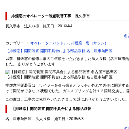
排煙窓のオペレーター装置取替工事 長久手市
長久手市 法人Ｇ様 施工日：2016/4/4
名
カテゴリー ：
オペレーターハンドル
,
排煙窓
,
窓（サッシ）
【排煙窓】開閉装置 開閉不具合による部品取替 名古屋市熱田区
以前、排煙窓の補修工事のご依頼をいただきました法人Ｎ様（名古屋市熱
した。 ありがとうございます！
【排煙窓】開閉装置 開閉不具合による部品取替 名古屋市熱田区
排煙窓開閉装置は、ワイヤーを引っ張るとラッチが外れて外側に開閉する
けて開閉ができない 状態でした。ガススプリングを計１２箇所交換し、
この度は、工事のご依頼をいただきまして誠にありがとうございました。
【排煙窓】開閉装置 開閉不具合による部品取替
名古屋市熱田区 法人Ｎ様 施工日：2015/6/8
名