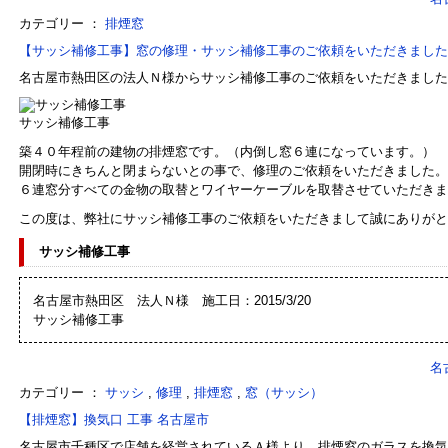
カテゴリー ：
排煙窓
【サッシ補修工事】窓の修理・サッシ補修工事のご依頼をいただきました
名古屋市熱田区の法人Ｎ様からサッシ補修工事のご依頼をいただきました
サッシ補修工事
築４０年程前の建物の排煙窓です。（内倒し窓６連になっています。）
開閉時にきちんと閉まらないとの事で、修理のご依頼をいただきました。
６連窓分すべての金物の取替とワイヤーケーブルを取替させていただきま
この度は、弊社にサッシ補修工事のご依頼をいただきまして誠にありがと
サッシ補修工事
名古屋市熱田区 法人Ｎ様 施工日：2015/3/20
サッシ補修工事
名
カテゴリー ：
サッシ
,
修理
,
排煙窓
,
窓（サッシ）
【排煙窓】換気口 工事 名古屋市
名古屋市千種区で店舗を経営されているＡ様より、排煙窓のガラスを換気