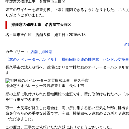
排煙窓の修理工事 名古屋市天白区
装置のワイヤーを取替え後、正常に開閉できるようになりました。この度
りがとうございました。
排煙窓の修理工事 名古屋市天白区
名古屋市天白区 店舗Ｓ様 施工日；2016/6/15
名
カテゴリー ：
店舗
,
排煙窓
【窓のオペレーターハンドル】 横軸回転５連の排煙窓 ハンドル交換事
長久手市の法人Ｇ様へ、道場にあります排煙窓のオペレーターハンドル交
す。
排煙窓のオペレーター装置取替工事 長久手市
壁の上部に取付けられた横軸回転５連窓です。壁に取付けられたハンドル
を行う事ができます。
万一、火災等が発生した場合は、高い所に集まる熱い空気を外部に排出す
命を守るための重要な装置です。今回、横軸回転５連窓の２カ所と３連窓
いただきました。
この度は、工事のご依頼いただき誠にありがとうございました。