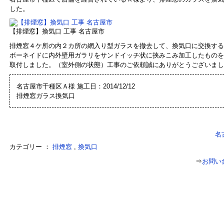
した。
【排煙窓】換気口 工事 名古屋市
排煙窓４ケ所の内２カ所の網入り型ガラスを撤去して、換気口に交換する
ボーネイドに内外壁用ガラリをサンドイッチ状に挟みこみ加工したものを
取付しました。（室外側の状態）工事のご依頼誠にありがとうございまし
名古屋市千種区Ａ様 施工日：2014/12/12
排煙窓ガラス換気口
名
カテゴリー ：
排煙窓
,
換気口
⇒
お問い