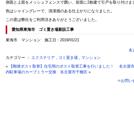
側面と上面をメッシュフェンスで囲い、前面に2枚建て引戸を取り付けま
色はシャイングレーで、清潔感のある仕上がりになりました。
この度は弊社をご利用頂きありがとうございました。
愛知県東海市 ゴミ置き場新設工事
東海市 マンション 施工日：2019/01/21
名
カテゴリー ：
エクステリア
,
ゴミ置き場
,
マンション
«
【郵便ポスト取替】住宅用のポスト取替工事を行いました！ 名古屋
内駐車場のカーブミラー交換 名古屋市千種区
»
⇒
お問い