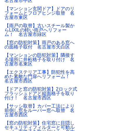
名古屋市中区
【マンション玄関ドア】ドアのリ
フォームとフロアヒンジ取替 名
古屋市東区
【雨戸の取替】古いスチール製か
らLIXILの軽い雨戸へリフォー
ム！ 名古屋市緑区
【窓の防犯対策】雨戸のある窓へ
の面格子取付 名古屋市天白区
【マンションの防犯対策】隣接す
る場所に井桁格子を取り付け 名
古屋市名東区
【エクステリア工事】防犯性を高
めた素敵な門扉へリフォーム！
名古屋市西区
【ドアと窓の防犯対策】2ロック式
フラッシュドアと縦面格子を取り
付け！ 名古屋市西区
【サッシ取替】カバー工法により
前倒し窓をルーバー窓へ取替 名
古屋市西区
【窓の防犯対策】住宅窓に目隠し
セキュリティフィルターと可動ル