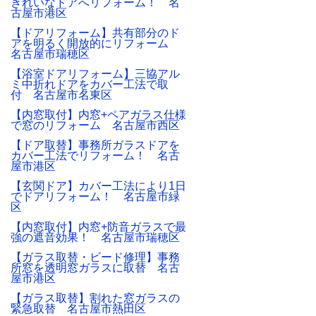
きれいなドアへリフォーム！ 名
古屋市港区
【ドアリフォーム】共有部分のド
アを明るく開放的にリフォーム
名古屋市瑞穂区
【浴室ドアリフォーム】三協アル
ミ中折れドアをカバー工法で取
付 名古屋市名東区
【内窓取付】内窓+ペアガラス仕様
で窓のリフォーム 名古屋市西区
【ドア取替】事務所ガラスドアを
カバー工法でリフォーム！ 名古
屋市港区
【玄関ドア】カバー工法により1日
でドアリフォーム！ 名古屋市緑
区
【内窓取付】内窓+防音ガラスで最
強の遮音効果！ 名古屋市瑞穂区
【ガラス取替・ビード修理】事務
所窓を透明窓ガラスに取替 名古
屋市港区
【ガラス取替】割れた窓ガラスの
緊急取替 名古屋市熱田区