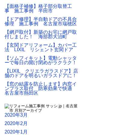
【面格子補修】格子部分取替工
事 施工事例 半田市
【ドア修理】半自動ドアの不具合
修理 施工事例 名古屋市瑞穂区
【網戸取付】新築のお宅に網戸取
付しました！ 海部郡大治町
【玄関ドアリフォーム】カバー工
法 LIXIL リシェント玄関ドア
【ソムフィキット】電動シャッタ
ーで毎日の開け閉めがラクラク！
【LIXIL クリエラガラスドア】店
舗のドアを明るいガラスドアに！
【窓の結露を防止します】内窓イ
ンプラス取付 防寒効果で快適
名古屋市熱田区
2020年3月
2020年2月
2020年1月