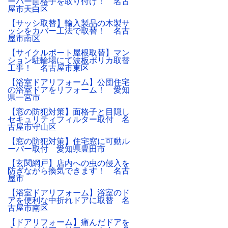
ーバー面格子を取り付け！ 名古
屋市天白区
【サッシ取替】輸入製品の木製サ
ッシをカバー工法で取替！ 名古
屋市南区
【サイクルポート屋根取替】マン
ション駐輪場にて波板ポリカ取替
工事！ 名古屋市東区
【浴室ドアリフォーム】公団住宅
の浴室ドアをリフォーム！ 愛知
県一宮市
【窓の防犯対策】面格子と目隠し
セキュリティフィルター取付 名
古屋市守山区
【窓の防犯対策】住宅窓に可動ル
ーバー取付 愛知県豊田市
【玄関網戸】店内への虫の侵入を
防ぎながら換気できます！ 名古
屋市
【浴室ドアリフォーム】浴室のド
アを便利な中折れドアに取替 名
古屋市南区
【ドアリフォーム】痛んだドアを