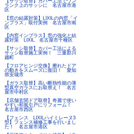
【サッシ取替】カバー工法でワン
ランク上のサッシに 名古屋市港
区
【窓の結露対策】LIXILの内窓「イ
ンプラス」取付実例 名古屋市南
区
【内窓インプラス】窓の強化と結
露対策 LIXIL 名古屋市千種区
【サッシ取替】カバー工法による
サッシ取替施工実例！ 三重郡川
越町
【フロアヒンジ交換】擦れたドア
の動きをスムーズに復旧！ 愛知
県安城市
【ガラス取替】高い断熱性能の薄
型真空ガラスにお取替え！ 名古
屋市中村区
【店舗玄関ドア取替】奇麗で使い
やすい和風引戸にリフォーム！
名古屋市西区
【フェンス LIXILハイミレーヌ3
型】フェンス補修工事を行いまし
た！ 名古屋市港区