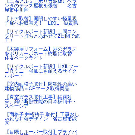
【三協アルミ・ポリカ波板】ベラ
ンダのテラス屋根を張替！ 名古
屋市中川区
【ドア取替】開閉しやすい軽量親
子扉へお取替え！ LIXIL 滋賀県
【サイクルポート新設】土間コン
クリート打ちとあわせて2日間で施
工！
【木製扉リフォーム】扉のガラス
をポリカーボネート樹脂に取替
住友ベークライト
【サイクルポート新設】LIXILフー
ゴＲミニ 強風にも耐えるサイク
ルポート
【室内面格子取付】防犯性の高い
建物部品＝CPマーク取得商品
【真空ガラス取付工事】結露対
策、高い断熱性能の日本板硝子・
スペーシア
【面格子 井桁格子 取付】工事おし
ゃれな井桁デザイン 名古屋市緑
区
【目隠しルーバー取付】プライバ