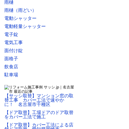
雨樋
雨樋（雨どい）
電動シャッター
電動軽量シャッター
電子錠
電気工事
面付け錠
面格子
飲食店
駐車場
【サッシ取替】マンション窓の取
替工事 カバー工法で速やか
に！ 名古屋市千種区
【ドア取替】工場ドアのドア取替
をカバー工法で施工
【ドア取替】カバー工法による店