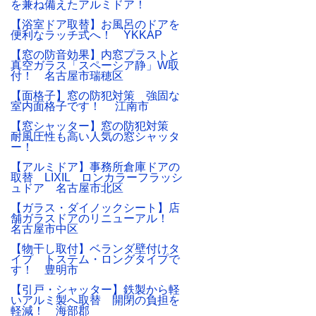
を兼ね備えたアルミドア！
【浴室ドア取替】お風呂のドアを
便利なラッチ式へ！ YKKAP
【窓の防音効果】内窓プラストと
真空ガラス「スペーシア静」W取
付！ 名古屋市瑞穂区
【面格子】窓の防犯対策 強固な
室内面格子です！ 江南市
【窓シャッター】窓の防犯対策
耐風圧性も高い人気の窓シャッタ
ー！
【アルミドア】事務所倉庫ドアの
取替 LIXIL ロンカラーフラッシ
ュドア 名古屋市北区
【ガラス・ダイノックシート】店
舗ガラスドアのリニューアル！
名古屋市中区
【物干し取付】ベランダ壁付けタ
イプ トステム・ロングタイプで
す！ 豊明市
【引戸・シャッター】鉄製から軽
いアルミ製へ取替 開閉の負担を
軽減！ 海部郡