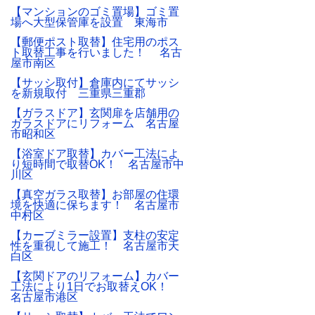
【マンションのゴミ置場】ゴミ置
場へ大型保管庫を設置 東海市
【郵便ポスト取替】住宅用のポス
ト取替工事を行いました！ 名古
屋市南区
【サッシ取付】倉庫内にてサッシ
を新規取付 三重県三重郡
【ガラスドア】玄関扉を店舗用の
ガラスドアにリフォーム 名古屋
市昭和区
【浴室ドア取替】カバー工法によ
り短時間で取替OK！ 名古屋市中
川区
【真空ガラス取替】お部屋の住環
境を快適に保ちます！ 名古屋市
中村区
【カーブミラー設置】支柱の安定
性を重視して施工！ 名古屋市天
白区
【玄関ドアのリフォーム】カバー
工法により1日でお取替えOK！
名古屋市港区