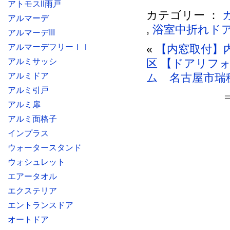
アトモスII雨戸
カテゴリー ：
アルマーデ
,
浴室中折れド
アルマーデIII
アルマーデフリーＩＩ
«
【内窓取付】
アルミサッシ
区
【ドアリフ
アルミドア
ム 名古屋市瑞
アルミ引戸
アルミ扉
アルミ面格子
インプラス
ウォータースタンド
ウォシュレット
エアータオル
エクステリア
エントランスドア
オートドア