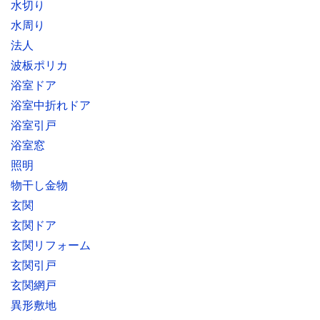
水切り
水周り
法人
波板ポリカ
浴室ドア
浴室中折れドア
浴室引戸
浴室窓
照明
物干し金物
玄関
玄関ドア
玄関リフォーム
玄関引戸
玄関網戸
異形敷地