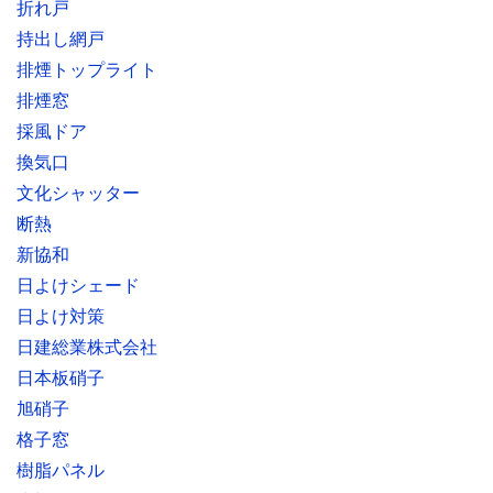
折れ戸
持出し網戸
排煙トップライト
排煙窓
採風ドア
換気口
文化シャッター
断熱
新協和
日よけシェード
日よけ対策
日建総業株式会社
日本板硝子
旭硝子
格子窓
樹脂パネル