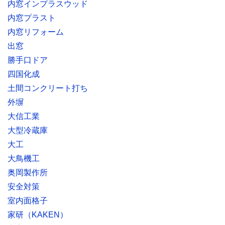
内窓インプラスウッド
内窓プラスト
内窓リフォーム
出窓
勝手口ドア
四国化成
土間コンクリート打ち
外塀
大信工業
大型冷蔵庫
大工
大鳥機工
奥岡製作所
安全対策
室内面格子
家研（KAKEN）