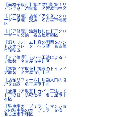
【面格子取付】窓の防犯対策！リ
ビング窓、浴室窓 名古屋市中区
【ドア修理】店舗ドア引き戸クロ
ーザー修理・交換 名古屋市瑞穂
区
【ドア修理】油漏れしたドアクロ
ーザーを交換 名古屋市港区
【窓リフォーム】窓の開閉をハン
ドルオペレーターへ取替 名古屋
市瑞穂区
【ドア修理】カバー工法によるド
ア取替 名古屋市中川区
【木製ドア取替】施設のトイレド
ア取替 名古屋市守山区
【店舗リフォーム】店舗入口の引
戸を新設 名古屋市中区
【倉庫ドア取替】カバー工法にて
ドア取替 防犯仕様 名古屋市中
村区
【駐車場カーブミラー】マンショ
ン内駐車場のカーブミラー交換
名古屋市千種区