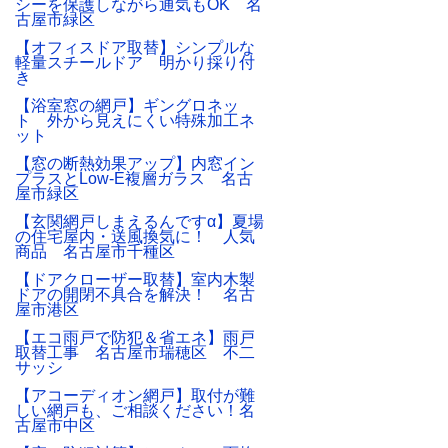
シーを保護しながら通気もOK 名
古屋市緑区
【オフィスドア取替】シンプルな
軽量スチールドア 明かり採り付
き
【浴室窓の網戸】ギングロネッ
ト 外から見えにくい特殊加工ネ
ット
【窓の断熱効果アップ】内窓イン
プラスとLow-E複層ガラス 名古
屋市緑区
【玄関網戸しまえるんですα】夏場
の住宅屋内・送風換気に！ 人気
商品 名古屋市千種区
【ドアクローザー取替】室内木製
ドアの開閉不具合を解決！ 名古
屋市港区
【エコ雨戸で防犯＆省エネ】雨戸
取替工事 名古屋市瑞穂区 不二
サッシ
【アコーディオン網戸】取付が難
しい網戸も、ご相談ください！名
古屋市中区