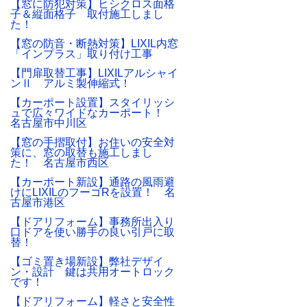
【窓に防犯対策】ヒシクロス面格
子＆縦面格子 取付施工しまし
た！
【窓の防音・断熱対策】LIXIL内窓
「インプラス」取り付け工事
【門扉取替工事】LIXILアルシャイ
ンⅡ アルミ製伸縮式！
【カーポート設置】スタイリッシ
ュで広々ワイドなカーポート！
名古屋市中川区
【窓の手摺取付】お住いの安全対
策に、窓の取替も施工しまし
た！ 名古屋市西区
【カーポート新設】通路の風雨避
けにLIXILのフーゴRを設置！ 名
古屋市港区
【ドアリフォーム】事務所出入り
口ドアを使い勝手の良い引戸に取
替！
【ゴミ置き場新設】弊社デザイ
ン・設計 鍵は共用オートロック
です！
【ドアリフォーム】軽さと安全性