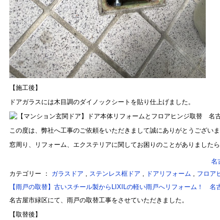
【施工後】
ドアガラスには木目調のダイノックシートを貼り仕上げました。
この度は、弊社へ工事のご依頼をいただきまして誠にありがとうございま
窓周り、リフォーム、エクステリアに関してお困りのことがありましたら
名
カテゴリー ：
ガラスドア
,
ステンレス框ドア
,
ドアリフォーム
,
フロア
【雨戸の取替】古いスチール製からLIXILの軽い雨戸へリフォーム！ 名
名古屋市緑区にて、雨戸の取替工事をさせていただきました。
【取替後】