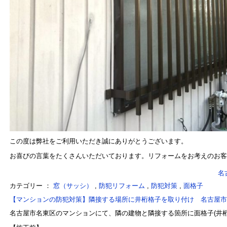
この度は弊社をご利用いただき誠にありがとうございます。
お喜びの言葉をたくさんいただいております。リフォームをお考えのお客
名
カテゴリー ：
窓（サッシ）
,
防犯リフォーム
,
防犯対策
,
面格子
【マンションの防犯対策】隣接する場所に井桁格子を取り付け 名古屋市
名古屋市名東区のマンションにて、隣の建物と隣接する箇所に面格子(井