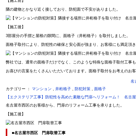
【施工前】
隣の建物とかなり近く接しており、防犯面で不安がありました。
【施工後】
3部屋分の手摺と屋根の隙間に、面格子（井桁格子）を取付しました。
面格子取付により、防犯性の確保と安心面が強まり、お客様にも満足頂き
弊社では、通常の面格子だけでなく、このような特殊な面格子取付工事も
お喜びの言葉をたくさんいただいております。面格子取付をお考えのお客
名
カテゴリー ：
マンション
,
井桁格子
,
防犯対策
,
面格子
【エクステリア工事】防犯性を高めた素敵な門扉へリフォーム！ 名古屋
名古屋市西区のお客様から、門扉のリフォーム工事を承りました。
【施工後】
■名古屋市西区 門扉取替工事