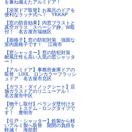
を兼ね備えたアルミドア！
【浴室ドア取替】お風呂のドアを
便利なラッチ式へ！ YKKAP
【窓の防音効果】内窓プラストと
真空ガラス「スペーシア静」W取
付！ 名古屋市瑞穂区
【面格子】窓の防犯対策 強固な
室内面格子です！ 江南市
【窓シャッター】窓の防犯対策
耐風圧性も高い人気の窓シャッタ
ー！
【アルミドア】事務所倉庫ドアの
取替 LIXIL ロンカラーフラッシ
ュドア 名古屋市北区
【ガラス・ダイノックシート】店
舗ガラスドアのリニューアル！
名古屋市中区
【物干し取付】ベランダ壁付けタ
イプ トステム・ロングタイプで
す！ 豊明市
【引戸・シャッター】鉄製から軽
いアルミ製へ取替 開閉の負担を
軽減！ 海部郡