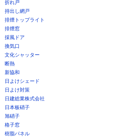
折れ戸
持出し網戸
排煙トップライト
排煙窓
採風ドア
換気口
文化シャッター
断熱
新協和
日よけシェード
日よけ対策
日建総業株式会社
日本板硝子
旭硝子
格子窓
樹脂パネル