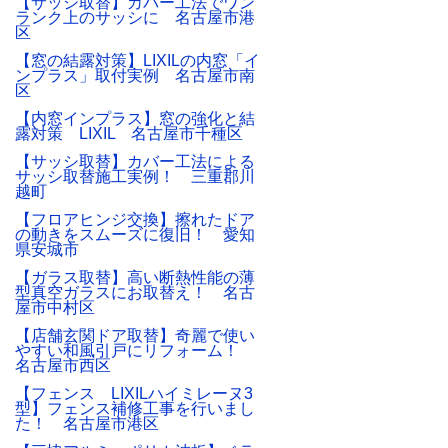
【サッシ取替】カバー工法でワン
ランク上のサッシに 名古屋市港
区
【窓の結露対策】LIXILの内窓「イ
ンプラス」取付実例 名古屋市南
区
【内窓インプラス】窓の強化と結
露対策 LIXIL 名古屋市千種区
【サッシ取替】カバー工法による
サッシ取替施工実例！ 三重郡川
越町
【フロアヒンジ交換】擦れたドア
の動きをスムーズに復旧！ 愛知
県安城市
【ガラス取替】高い断熱性能の薄
型真空ガラスにお取替え！ 名古
屋市中村区
【店舗玄関ドア取替】奇麗で使い
やすい和風引戸にリフォーム！
名古屋市西区
【フェンス LIXILハイミレーヌ3
型】フェンス補修工事を行いまし
た！ 名古屋市港区