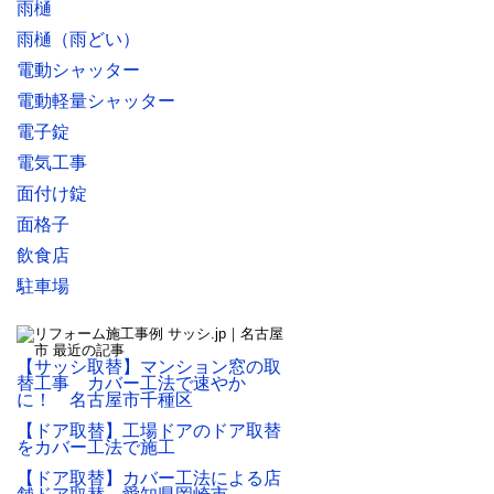
雨樋
雨樋（雨どい）
電動シャッター
電動軽量シャッター
電子錠
電気工事
面付け錠
面格子
飲食店
駐車場
【サッシ取替】マンション窓の取
替工事 カバー工法で速やか
に！ 名古屋市千種区
【ドア取替】工場ドアのドア取替
をカバー工法で施工
【ドア取替】カバー工法による店