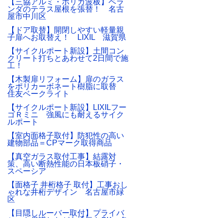
【三協アルミ・ポリカ波板】ベラ
ンダのテラス屋根を張替！ 名古
屋市中川区
【ドア取替】開閉しやすい軽量親
子扉へお取替え！ LIXIL 滋賀県
【サイクルポート新設】土間コン
クリート打ちとあわせて2日間で施
工！
【木製扉リフォーム】扉のガラス
をポリカーボネート樹脂に取替
住友ベークライト
【サイクルポート新設】LIXILフー
ゴＲミニ 強風にも耐えるサイク
ルポート
【室内面格子取付】防犯性の高い
建物部品＝CPマーク取得商品
【真空ガラス取付工事】結露対
策、高い断熱性能の日本板硝子・
スペーシア
【面格子 井桁格子 取付】工事おし
ゃれな井桁デザイン 名古屋市緑
区
【目隠しルーバー取付】プライバ