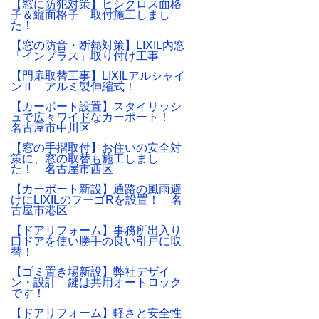
【窓に防犯対策】ヒシクロス面格
子＆縦面格子 取付施工しまし
た！
【窓の防音・断熱対策】LIXIL内窓
「インプラス」取り付け工事
【門扉取替工事】LIXILアルシャイ
ンⅡ アルミ製伸縮式！
【カーポート設置】スタイリッシ
ュで広々ワイドなカーポート！
名古屋市中川区
【窓の手摺取付】お住いの安全対
策に、窓の取替も施工しまし
た！ 名古屋市西区
【カーポート新設】通路の風雨避
けにLIXILのフーゴRを設置！ 名
古屋市港区
【ドアリフォーム】事務所出入り
口ドアを使い勝手の良い引戸に取
替！
【ゴミ置き場新設】弊社デザイ
ン・設計 鍵は共用オートロック
です！
【ドアリフォーム】軽さと安全性