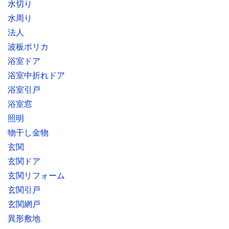
水切り
水周り
法人
波板ポリカ
浴室ドア
浴室中折れドア
浴室引戸
浴室窓
照明
物干し金物
玄関
玄関ドア
玄関リフォーム
玄関引戸
玄関網戸
異形敷地