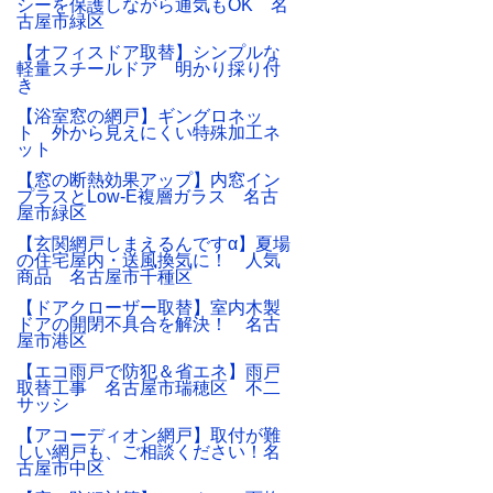
シーを保護しながら通気もOK 名
古屋市緑区
【オフィスドア取替】シンプルな
軽量スチールドア 明かり採り付
き
【浴室窓の網戸】ギングロネッ
ト 外から見えにくい特殊加工ネ
ット
【窓の断熱効果アップ】内窓イン
プラスとLow-E複層ガラス 名古
屋市緑区
【玄関網戸しまえるんですα】夏場
の住宅屋内・送風換気に！ 人気
商品 名古屋市千種区
【ドアクローザー取替】室内木製
ドアの開閉不具合を解決！ 名古
屋市港区
【エコ雨戸で防犯＆省エネ】雨戸
取替工事 名古屋市瑞穂区 不二
サッシ
【アコーディオン網戸】取付が難
しい網戸も、ご相談ください！名
古屋市中区