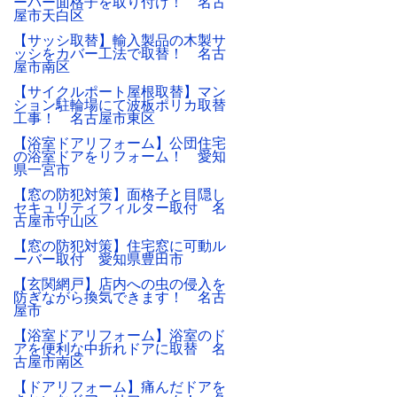
ーバー面格子を取り付け！ 名古
屋市天白区
【サッシ取替】輸入製品の木製サ
ッシをカバー工法で取替！ 名古
屋市南区
【サイクルポート屋根取替】マン
ション駐輪場にて波板ポリカ取替
工事！ 名古屋市東区
【浴室ドアリフォーム】公団住宅
の浴室ドアをリフォーム！ 愛知
県一宮市
【窓の防犯対策】面格子と目隠し
セキュリティフィルター取付 名
古屋市守山区
【窓の防犯対策】住宅窓に可動ル
ーバー取付 愛知県豊田市
【玄関網戸】店内への虫の侵入を
防ぎながら換気できます！ 名古
屋市
【浴室ドアリフォーム】浴室のド
アを便利な中折れドアに取替 名
古屋市南区
【ドアリフォーム】痛んだドアを