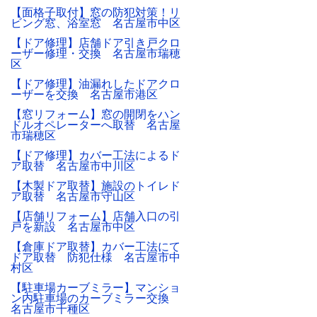
【面格子取付】窓の防犯対策！リ
ビング窓、浴室窓 名古屋市中区
【ドア修理】店舗ドア引き戸クロ
ーザー修理・交換 名古屋市瑞穂
区
【ドア修理】油漏れしたドアクロ
ーザーを交換 名古屋市港区
【窓リフォーム】窓の開閉をハン
ドルオペレーターへ取替 名古屋
市瑞穂区
【ドア修理】カバー工法によるド
ア取替 名古屋市中川区
【木製ドア取替】施設のトイレド
ア取替 名古屋市守山区
【店舗リフォーム】店舗入口の引
戸を新設 名古屋市中区
【倉庫ドア取替】カバー工法にて
ドア取替 防犯仕様 名古屋市中
村区
【駐車場カーブミラー】マンショ
ン内駐車場のカーブミラー交換
名古屋市千種区