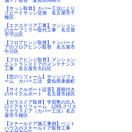
舗ドア取替 愛知県岡崎市
【サッシ取替】カバー工法により
スピードサッシ交換 名古屋市千
種区
【エクステリア工事】マンション
のカーブミラー取付工事 名古屋
市守山区
【フロアヒンジ取替】テンパード
アのフロアヒンジ取替 名古屋市
中川区
【フロアヒンジ取替】マンション
エントランスドアのメンテナンス
工事 名古屋市天白区
【窓のリフォーム】サッシリフォ
ーム カバー工法 愛知県東郷町
【サイクルポート設置】屋根付き
のサイクルポート 名古屋市緑区
【ガラスドア取替】学習塾の出入
口ドアをリフォーム LIXILクリエ
ラガラスドア（カバー工法）名古
屋市千種区
【スチールドア施工事例】ペント
ハウスのスチールドア取替工事