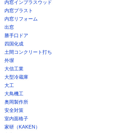
内窓インプラスウッド
内窓プラスト
内窓リフォーム
出窓
勝手口ドア
四国化成
土間コンクリート打ち
外塀
大信工業
大型冷蔵庫
大工
大鳥機工
奥岡製作所
安全対策
室内面格子
家研（KAKEN）