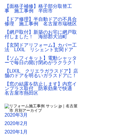
【面格子補修】格子部分取替工
事 施工事例 半田市
【ドア修理】半自動ドアの不具合
修理 施工事例 名古屋市瑞穂区
【網戸取付】新築のお宅に網戸取
付しました！ 海部郡大治町
【玄関ドアリフォーム】カバー工
法 LIXIL リシェント玄関ドア
【ソムフィキット】電動シャッタ
ーで毎日の開け閉めがラクラク！
【LIXIL クリエラガラスドア】店
舗のドアを明るいガラスドアに！
【窓の結露を防止します】内窓イ
ンプラス取付 防寒効果で快適
名古屋市熱田区
2020年3月
2020年2月
2020年1月