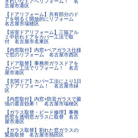
きれいなドアへリフォーム！ 名
古屋市港区
【ドアリフォーム】共有部分のド
アを明るく開放的にリフォーム
名古屋市瑞穂区
【浴室ドアリフォーム】三協アル
ミ中折れドアをカバー工法で取
付 名古屋市名東区
【内窓取付】内窓+ペアガラス仕様
で窓のリフォーム 名古屋市西区
【ドア取替】事務所ガラスドアを
カバー工法でリフォーム！ 名古
屋市港区
【玄関ドア】カバー工法により1日
でドアリフォーム！ 名古屋市緑
区
【内窓取付】内窓+防音ガラスで最
強の遮音効果！ 名古屋市瑞穂区
【ガラス取替・ビード修理】事務
所窓を透明窓ガラスに取替 名古
屋市港区
【ガラス取替】割れた窓ガラスの
緊急取替 名古屋市熱田区