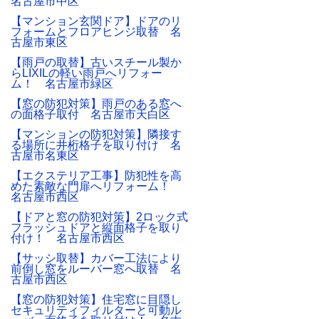
名古屋市中区
【マンション玄関ドア】ドアのリ
フォームとフロアヒンジ取替 名
古屋市東区
【雨戸の取替】古いスチール製か
らLIXILの軽い雨戸へリフォー
ム！ 名古屋市緑区
【窓の防犯対策】雨戸のある窓へ
の面格子取付 名古屋市天白区
【マンションの防犯対策】隣接す
る場所に井桁格子を取り付け 名
古屋市名東区
【エクステリア工事】防犯性を高
めた素敵な門扉へリフォーム！
名古屋市西区
【ドアと窓の防犯対策】2ロック式
フラッシュドアと縦面格子を取り
付け！ 名古屋市西区
【サッシ取替】カバー工法により
前倒し窓をルーバー窓へ取替 名
古屋市西区
【窓の防犯対策】住宅窓に目隠し
セキュリティフィルターと可動ル