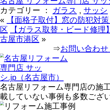
名古屋 リフォーム専門店 サッシ
カテゴリー ：
ガラス
,
サッシ
«
【面格子取付】窓の防犯対策
区
【ガラス取替・ビード修理
古屋市港区
»
⇒
お問い合わせ｜
名古屋リフォーム専門店の施
載していない事例も多数ござ