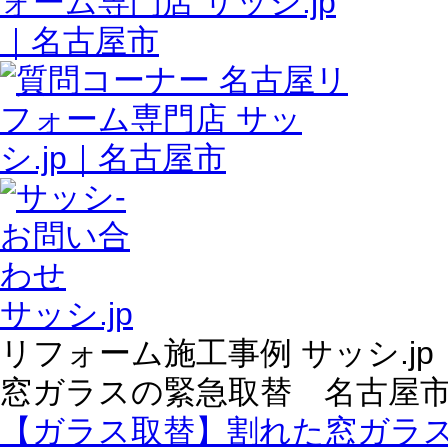
サッシ.jp
リフォーム施工事例 サッシ.j
窓ガラスの緊急取替 名古屋
【ガラス取替】割れた窓ガラ