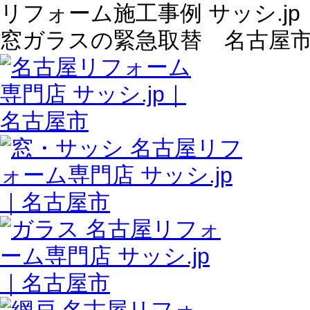
リフォーム施工事例 サッシ.j
窓ガラスの緊急取替 名古屋