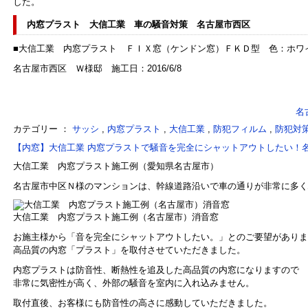
した。
内窓プラスト 大信工業 車の騒音対策 名古屋市西区
■大信工業 内窓プラスト ＦＩＸ窓（ケンドン窓）ＦＫＤ型 色：ホワ
名古屋市西区 Ｗ様邸 施工日：2016/6/8
名
カテゴリー ：
サッシ
,
内窓プラスト
,
大信工業
,
防犯フィルム
,
防犯対
【内窓】大信工業 内窓プラストで騒音を完全にシャットアウトしたい！
大信工業 内窓プラスト施工例（愛知県名古屋市）
名古屋市中区Ｎ様のマンションは、幹線道路沿いで車の通りが非常に多く
大信工業 内窓プラスト施工例（名古屋市）消音窓
お施主様から「音を完全にシャットアウトしたい。」とのご要望がありま
高品質の内窓「プラスト」を取付させていただきました。
内窓プラスト
は
防音性、断熱性を追及した高品質の内窓
になりますので
非常に気密性が高く、外部の騒音を室内に入れ込みません。
取付直後、お客様にも防音性の高さに感動していただきました。