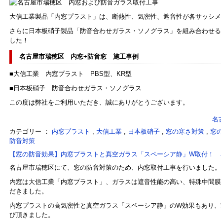
大信工業製品「内窓プラスト」は、断熱性、気密性、遮音性が各サッシメ
さらに日本板硝子製品「防音合わせガラス・ソノグラス」を組み合わせる
した！
名古屋市瑞穂区 内窓+防音窓 施工事例
■大信工業 内窓プラスト PBS型、KR型
■日本板硝子 防音合わせガラス・ソノグラス
この度は弊社をご利用いただき、誠にありがとうございます。
名
カテゴリー ：
内窓プラスト
,
大信工業
,
日本板硝子
,
窓の寒さ対策
,
窓
防音対策
【窓の防音効果】内窓プラストと真空ガラス「スペーシア静」W取付！ 
名古屋市瑞穂区にて、窓の防音対策のため、内窓取付工事を行いました。
内窓は大信工業「内窓プラスト」、ガラスは遮音性能の高い、特殊中間膜
だきました。
内窓プラストの高気密性と真空ガラス「スペーシア静」のW効果もあり、
び頂きました。