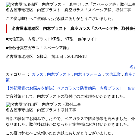
名古屋市瑞穂区 内窓プラスト 真空ガラス「スペーシア静」取付工事
この度は弊社へご依頼いただき誠にありがとうございました。
名古屋市瑞穂区 内窓プラスト 真空ガラス「スペーシア静」取付事
■大信工業 内窓プラストKR型、NT型 色/ホワイト
■合わせ真空ガラス「スペーシア静」
名古屋市瑞穂区 S様邸 施工日：2018/04/18
名
カテゴリー ：
ガラス
,
内窓プラスト
,
内窓リフォーム
,
大信工業
,
真空
策
【外部騒音のお悩みを解決】ペアガラスで防音効果 内窓プラスト 名古
防音対策として、内窓プラストの取付けのご依頼をいただきました。
名古屋市守山区 内窓プラスト取付工事
外部の騒音でお悩みでしたので、ペアガラスで防音効果を高めました。外
なりました。取付後は静かになったと施主様にお喜びいただきました。
この度は弊社へご依頼いただき誠にありがとうございました。