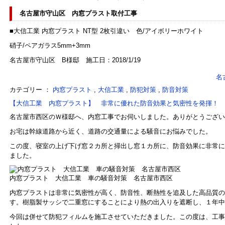
名古屋市守山区 内窓プラスト取付工事
■大信工業 内窓プラスト NT型 2枚引違い 色/アイボリーホワイト
硝子/ペアガラス5mm+3mm
名古屋市守山区 B様邸 施工日：2018/1/19
名
カテゴリー ：
内窓プラスト
,
大信工業
,
防犯対策
,
防音対策
【大信工業 内窓プラスト】 非常に優れた防音効果と気密性を発揮！
名古屋市西区のＷ様邸へ、内窓工事でお伺いしました。ありがとうござい
お宅は幹線道路から近く、道路の交通量による騒音にお悩みでした。
この度、寝室の上げ下げ窓２カ所と掃出し窓１カ所に、防音効果に非常に
ました。
内窓プラスト 大信工業 車の騒音対策 名古屋市西区
内窓プラストは非常に気密性が高く、防音性、断熱性を追及した高品質の
す。樹脂製サッシで二重窓にすることにより熱の出入りを遮断し、１年中
今回は併せて防犯フィルムを施工させていただきました。この度は、工事