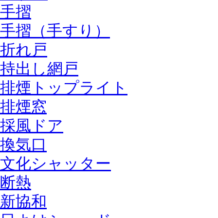
手摺
手摺（手すり）
折れ戸
持出し網戸
排煙トップライト
排煙窓
採風ドア
換気口
文化シャッター
断熱
新協和