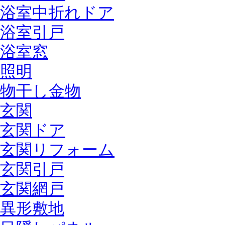
浴室中折れドア
浴室引戸
浴室窓
照明
物干し金物
玄関
玄関ドア
玄関リフォーム
玄関引戸
玄関網戸
異形敷地