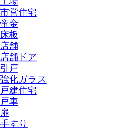
工場
市営住宅
帝金
床板
店舗
店舗ドア
引戸
強化ガラス
戸建住宅
戸車
扉
手すり