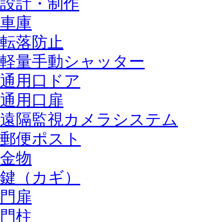
設計・制作
車庫
転落防止
軽量手動シャッター
通用口ドア
通用口扉
遠隔監視カメラシステム
郵便ポスト
金物
鍵（カギ）
門扉
門柱