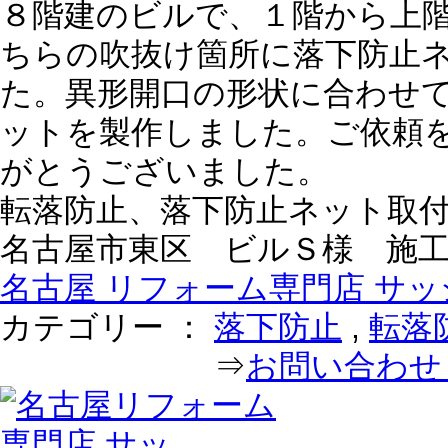
８階建のビルで、１階から上
ちらの吹抜け箇所に落下防止
た。異形開口の形状に合わせ
ットを製作しました。ご依頼
がとうございました。
転落防止、落下防止ネット取
名古屋市東区 ビルＳ様 施工日：2
名古屋 リフォーム専門店 サッシ
カテゴリー ：
落下防止
,
転落
⇒
お問い合わせ｜