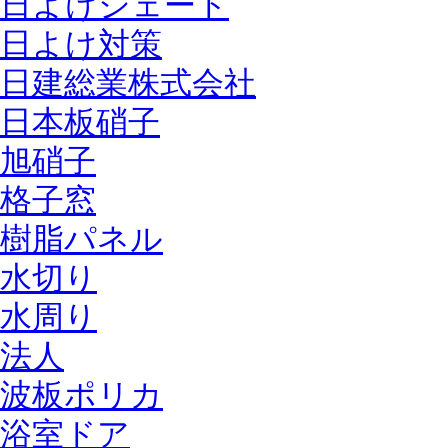
日よけシェード
日よけ対策
日建総業株式会社
日本板硝子
旭硝子
格子窓
樹脂パネル
水切り
水周り
法人
波板ポリカ
浴室ドア