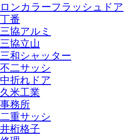
ロンカラーフラッシュドア
丁番
三協アルミ
三協立山
三和シャッター
不二サッシ
中折れドア
久米工業
事務所
二重サッシ
井桁格子