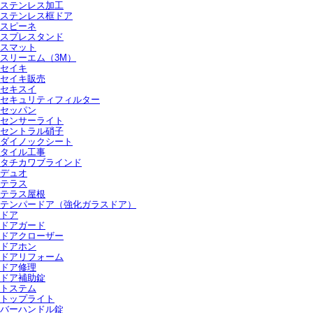
ステンレス加工
ステンレス框ドア
スピーネ
スプレスタンド
スマット
スリーエム（3M）
セイキ
セイキ販売
セキスイ
セキュリティフィルター
セッパン
センサーライト
セントラル硝子
ダイノックシート
タイル工事
タチカワブラインド
デュオ
テラス
テラス屋根
テンパードア（強化ガラスドア）
ドア
ドアガード
ドアクローザー
ドアホン
ドアリフォーム
ドア修理
ドア補助錠
トステム
トップライト
バーハンドル錠