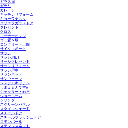
ガラス扉
ガラリ
ガレージ
キッチンリフォーム
キョーワナスタ
クリエラガラスドア
クレセント
クロス
コーナーヒンジ
ゴミ置き場
コンクリート土間
サイクルポート
サッシ
サッシ.NET
サッシクレセント
サッシリフォーム
サッシ戸車
サランネット
サンウェーブ
システムキッチン
しまえるんですα
シャッター・雨戸
ショールーム
シリンダー
スクリーンパネル
スタイルシェード
スチールドア
スチールフラッシュドア
ステンポール
ステンレスネット