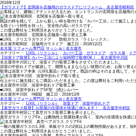
2018年12月
【ガラスドア】玄関扉を店舗用のガラスドアにリフォーム 名古屋市昭和区
お客様より、建物にテナントが入るため、エントランスの玄関扉を店舗用の
既設の枠を残して、上から新しい枠を取付ける「カバー工法」にて施工しま
を防ぐいう特性を持った、安全性の高いガラスです。
この度は弊社をご利用頂きありがとうございました。
名古屋市昭和区 玄関扉を店舗扉へ取り替え工事
■LIXIL クリエラガラスドア 防犯ガラス「ラミレックス」
名古屋市昭和区 店舗用ガラスドア 施工日：2018/12/21
名古屋 リフォーム専門店 サッシ.jp｜名古屋市
カテゴリー ：
LIXIL（リクシル）
,
カバー工法
,
ガラスドア
,
ガラス扉
,
ド
【浴室ドア取替】カバー工法により短時間で取替OK！ 名古屋市中川区
名古屋市中川区にて、浴室ドアの取替工事をさせていただきました。
浴室の中折れドアが破損して、開閉もままならない状態のため、お取り替え
取替は浴室ドア本体（LIXIL製品）のみです。既設の枠はそのまま残して
仕上がりに施主様にもご満足いただきました。この度は弊社をご利用いただ
名古屋市中川区 浴室中折れドア取替工事
■LIXIL 浴室中折れドアSF型 (色)シルバー
名古屋市中川区 H様邸 施工日：2018/12/8
名古屋 リフォーム専門店 サッシ.jp｜名古屋市
カテゴリー ：
LIXIL（リクシル）
,
浴室ドア
,
浴室中折れドア
【真空ガラス取替】お部屋の住環境を快適に保ちます！ 名古屋市中村区
名古屋市中村区にて真空ガラス取替工事を承りました。
真空ガラス「クリアFit」は断熱性と防露効果が高く、室内の住環境を快適に
一般の複層ガラスの1.3倍、単板ガラスの2倍以上の断熱性能があります。
この度は弊社をご利用頂きありがとうございました。
名古屋市中村区 ガラス取替 真空ペアガラス クリアFit