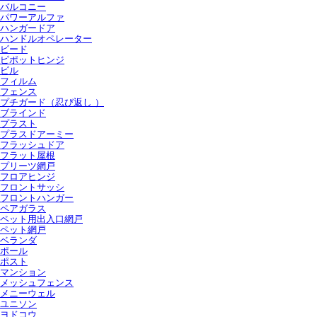
バルコニー
パワーアルファ
ハンガードア
ハンドルオペレーター
ビード
ピポットヒンジ
ビル
フィルム
フェンス
プチガード（忍び返し ）
ブラインド
プラスト
プラスドアーミー
フラッシュドア
フラット屋根
プリーツ網戸
フロアヒンジ
フロントサッシ
フロントハンガー
ペアガラス
ペット用出入口網戸
ペット網戸
ベランダ
ポール
ポスト
マンション
メッシュフェンス
メニーウェル
ユニソン
ヨドコウ