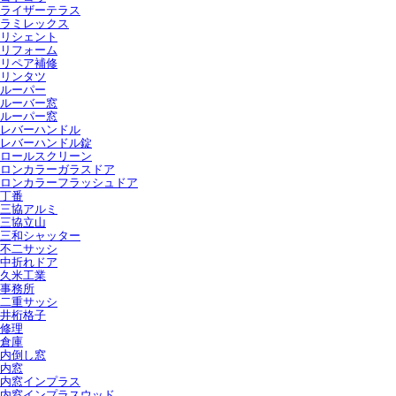
ライザーテラス
ラミレックス
リシェント
リフォーム
リペア補修
リンタツ
ルーパー
ルーバー窓
ルーパー窓
レバーハンドル
レバーハンドル錠
ロールスクリーン
ロンカラーガラスドア
ロンカラーフラッシュドア
丁番
三協アルミ
三協立山
三和シャッター
不二サッシ
中折れドア
久米工業
事務所
二重サッシ
井桁格子
修理
倉庫
内倒し窓
内窓
内窓インプラス
内窓インプラスウッド