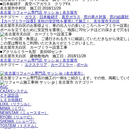
■日本板硝子 真空ペアガラス クリアFit
名古屋市中村区 施工日:2018/11/29
名古屋 リフォーム専門店 サッシ.jp｜名古屋市
カテゴリー ：
ガラス
,
日本板硝子
,
真空ガラス
,
窓の寒さ対策
,
窓の結露対
【カーブミラー設置】支柱の安定性を重視して施工！ 名古屋市天白区
名古屋市天白区のお客様より、車の出入りの多いところへカーブミラー設置
ポールを立てるために安定性を重視し、地面に70センチほどの深さまで穴
ミラーの位置・角度は、ご通行される方々に確認していただきながら決定し
この度は弊社をご利用いただきありがとうございました。
名古屋市天白区 カーブミラー設置工事
■アクリルミラー丸型 直径60センチ
名古屋市天白区 建物敷地内 施工日：2018/11/28
名古屋 リフォーム専門店 サッシ.jp｜名古屋市
カテゴリー ：
エクステリア
,
カーブミラー
,
ポール
名古屋リフォーム専門店の施工の一例をご紹介します。その他、掲載してい
AGC
CAZASシステム
ＣＰ認定品
ＬＥＤ街路灯
LIXIL（リクシル）
MIWA（ミワ）
NEWSTAR（ニュースター）
RYOBI（リョービ）
SHOWA（ショーワ）
TOSTEM（トステム）