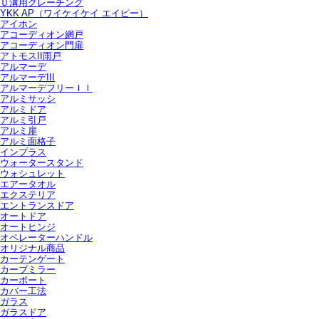
Ｕ溝用グレーチング
YKK AP（ワイケイケイ エイピー）
アイホン
アコーディオン網戸
アコーディオン門扉
アトモスII雨戸
アルマーデ
アルマーデIII
アルマーデフリーＩＩ
アルミサッシ
アルミドア
アルミ引戸
アルミ扉
アルミ面格子
インプラス
ウォータースタンド
ウォシュレット
エアータオル
エクステリア
エントランスドア
オートドア
オートヒンジ
オペレーターハンドル
オリジナル商品
カーテンゲート
カーブミラー
カーポート
カバー工法
ガラス
ガラスドア