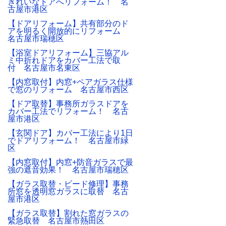
きれいなドアへリフォーム！ 名
古屋市港区
【ドアリフォーム】共有部分のド
アを明るく開放的にリフォーム
名古屋市瑞穂区
【浴室ドアリフォーム】三協アル
ミ中折れドアをカバー工法で取
付 名古屋市名東区
【内窓取付】内窓+ペアガラス仕様
で窓のリフォーム 名古屋市西区
【ドア取替】事務所ガラスドアを
カバー工法でリフォーム！ 名古
屋市港区
【玄関ドア】カバー工法により1日
でドアリフォーム！ 名古屋市緑
区
【内窓取付】内窓+防音ガラスで最
強の遮音効果！ 名古屋市瑞穂区
【ガラス取替・ビード修理】事務
所窓を透明窓ガラスに取替 名古
屋市港区
【ガラス取替】割れた窓ガラスの
緊急取替 名古屋市熱田区