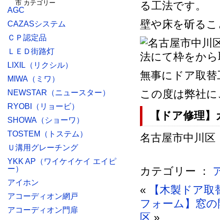
る工法です。
AGC
壁や床を斫るこ
CAZASシステム
ＣＰ認定品
ＬＥＤ街路灯
LIXIL（リクシル）
無事にドア取替
MIWA（ミワ）
この度は弊社に
NEWSTAR（ニュースター）
RYOBI（リョービ）
【ドア修理】
SHOWA（ショーワ）
TOSTEM（トステム）
名古屋市中川区
Ｕ溝用グレーチング
YKK AP（ワイケイケイ エイピ
ー）
カテゴリー ：
アイホン
«
【木製ドア取
アコーディオン網戸
フォーム】窓の
アコーディオン門扉
区
»