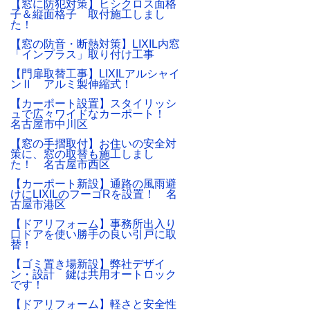
【窓に防犯対策】ヒシクロス面格
子＆縦面格子 取付施工しまし
た！
【窓の防音・断熱対策】LIXIL内窓
「インプラス」取り付け工事
【門扉取替工事】LIXILアルシャイ
ンⅡ アルミ製伸縮式！
【カーポート設置】スタイリッシ
ュで広々ワイドなカーポート！
名古屋市中川区
【窓の手摺取付】お住いの安全対
策に、窓の取替も施工しまし
た！ 名古屋市西区
【カーポート新設】通路の風雨避
けにLIXILのフーゴRを設置！ 名
古屋市港区
【ドアリフォーム】事務所出入り
口ドアを使い勝手の良い引戸に取
替！
【ゴミ置き場新設】弊社デザイ
ン・設計 鍵は共用オートロック
です！
【ドアリフォーム】軽さと安全性