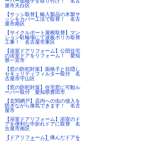
ーバー面格子を取り付け！ 名古
屋市天白区
【サッシ取替】輸入製品の木製サ
ッシをカバー工法で取替！ 名古
屋市南区
【サイクルポート屋根取替】マン
ション駐輪場にて波板ポリカ取替
工事！ 名古屋市東区
【浴室ドアリフォーム】公団住宅
の浴室ドアをリフォーム！ 愛知
県一宮市
【窓の防犯対策】面格子と目隠し
セキュリティフィルター取付 名
古屋市守山区
【窓の防犯対策】住宅窓に可動ル
ーバー取付 愛知県豊田市
【玄関網戸】店内への虫の侵入を
防ぎながら換気できます！ 名古
屋市
【浴室ドアリフォーム】浴室のド
アを便利な中折れドアに取替 名
古屋市南区
【ドアリフォーム】痛んだドアを