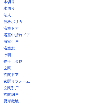
水切り
水周り
法人
波板ポリカ
浴室ドア
浴室中折れドア
浴室引戸
浴室窓
照明
物干し金物
玄関
玄関ドア
玄関リフォーム
玄関引戸
玄関網戸
異形敷地