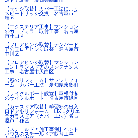
舗ドア取替 愛知県岡崎市
【サッシ取替】カバー工法により
スピードサッシ交換 名古屋市千
種区
【エクステリア工事】マンション
のカーブミラー取付工事 名古屋
市守山区
【フロアヒンジ取替】テンパード
アのフロアヒンジ取替 名古屋市
中川区
【フロアヒンジ取替】マンション
エントランスドアのメンテナンス
工事 名古屋市天白区
【窓のリフォーム】サッシリフォ
ーム カバー工法 愛知県東郷町
【サイクルポート設置】屋根付き
のサイクルポート 名古屋市緑区
【ガラスドア取替】学習塾の出入
口ドアをリフォーム LIXILクリエ
ラガラスドア（カバー工法）名古
屋市千種区
【スチールドア施工事例】ペント
ハウスのスチールドア取替工事