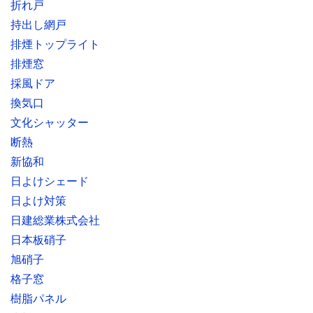
折れ戸
持出し網戸
排煙トップライト
排煙窓
採風ドア
換気口
文化シャッター
断熱
新協和
日よけシェード
日よけ対策
日建総業株式会社
日本板硝子
旭硝子
格子窓
樹脂パネル