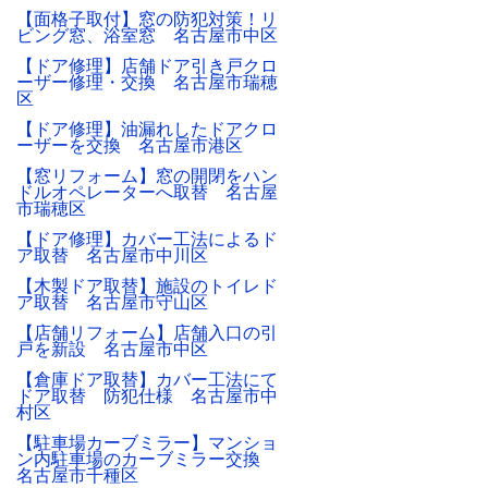
【面格子取付】窓の防犯対策！リ
ビング窓、浴室窓 名古屋市中区
【ドア修理】店舗ドア引き戸クロ
ーザー修理・交換 名古屋市瑞穂
区
【ドア修理】油漏れしたドアクロ
ーザーを交換 名古屋市港区
【窓リフォーム】窓の開閉をハン
ドルオペレーターへ取替 名古屋
市瑞穂区
【ドア修理】カバー工法によるド
ア取替 名古屋市中川区
【木製ドア取替】施設のトイレド
ア取替 名古屋市守山区
【店舗リフォーム】店舗入口の引
戸を新設 名古屋市中区
【倉庫ドア取替】カバー工法にて
ドア取替 防犯仕様 名古屋市中
村区
【駐車場カーブミラー】マンショ
ン内駐車場のカーブミラー交換
名古屋市千種区