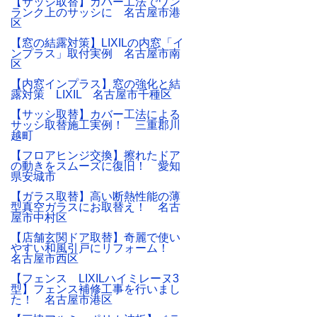
【サッシ取替】カバー工法でワン
ランク上のサッシに 名古屋市港
区
【窓の結露対策】LIXILの内窓「イ
ンプラス」取付実例 名古屋市南
区
【内窓インプラス】窓の強化と結
露対策 LIXIL 名古屋市千種区
【サッシ取替】カバー工法による
サッシ取替施工実例！ 三重郡川
越町
【フロアヒンジ交換】擦れたドア
の動きをスムーズに復旧！ 愛知
県安城市
【ガラス取替】高い断熱性能の薄
型真空ガラスにお取替え！ 名古
屋市中村区
【店舗玄関ドア取替】奇麗で使い
やすい和風引戸にリフォーム！
名古屋市西区
【フェンス LIXILハイミレーヌ3
型】フェンス補修工事を行いまし
た！ 名古屋市港区