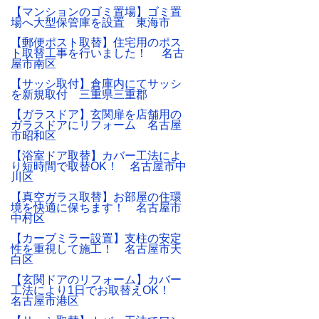
【マンションのゴミ置場】ゴミ置
場へ大型保管庫を設置 東海市
【郵便ポスト取替】住宅用のポス
ト取替工事を行いました！ 名古
屋市南区
【サッシ取付】倉庫内にてサッシ
を新規取付 三重県三重郡
【ガラスドア】玄関扉を店舗用の
ガラスドアにリフォーム 名古屋
市昭和区
【浴室ドア取替】カバー工法によ
り短時間で取替OK！ 名古屋市中
川区
【真空ガラス取替】お部屋の住環
境を快適に保ちます！ 名古屋市
中村区
【カーブミラー設置】支柱の安定
性を重視して施工！ 名古屋市天
白区
【玄関ドアのリフォーム】カバー
工法により1日でお取替えOK！
名古屋市港区