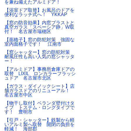
を兼ね備えたアルミドア！
【浴室ドア取替】お風呂のドアを
便利なラッチ式へ！ YKKAP
【窓の防音効果】内窓プラストと
真空ガラス「スペーシア静」W取
付！ 名古屋市瑞穂区
【面格子】窓の防犯対策 強固な
室内面格子です！ 江南市
【窓シャッター】窓の防犯対策
耐風圧性も高い人気の窓シャッタ
ー！
【アルミドア】事務所倉庫ドアの
取替 LIXIL ロンカラーフラッシ
ュドア 名古屋市北区
【ガラス・ダイノックシート】店
舗ガラスドアのリニューアル！
名古屋市中区
【物干し取付】ベランダ壁付けタ
イプ トステム・ロングタイプで
す！ 豊明市
【引戸・シャッター】鉄製から軽
いアルミ製へ取替 開閉の負担を
軽減！ 海部郡