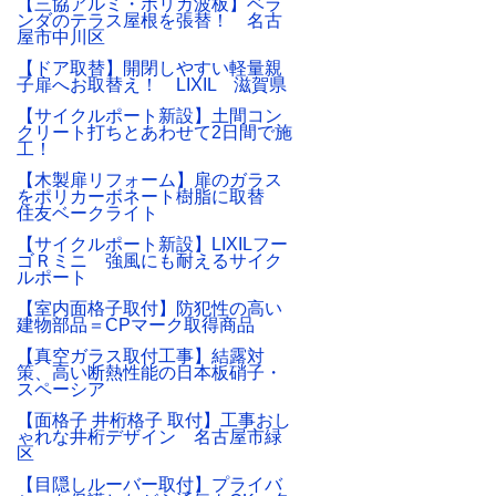
【三協アルミ・ポリカ波板】ベラ
ンダのテラス屋根を張替！ 名古
屋市中川区
【ドア取替】開閉しやすい軽量親
子扉へお取替え！ LIXIL 滋賀県
【サイクルポート新設】土間コン
クリート打ちとあわせて2日間で施
工！
【木製扉リフォーム】扉のガラス
をポリカーボネート樹脂に取替
住友ベークライト
【サイクルポート新設】LIXILフー
ゴＲミニ 強風にも耐えるサイク
ルポート
【室内面格子取付】防犯性の高い
建物部品＝CPマーク取得商品
【真空ガラス取付工事】結露対
策、高い断熱性能の日本板硝子・
スペーシア
【面格子 井桁格子 取付】工事おし
ゃれな井桁デザイン 名古屋市緑
区
【目隠しルーバー取付】プライバ