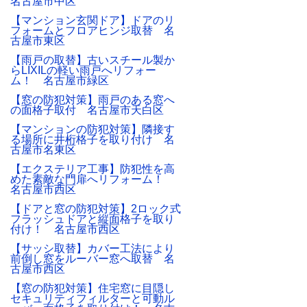
名古屋市中区
【マンション玄関ドア】ドアのリ
フォームとフロアヒンジ取替 名
古屋市東区
【雨戸の取替】古いスチール製か
らLIXILの軽い雨戸へリフォー
ム！ 名古屋市緑区
【窓の防犯対策】雨戸のある窓へ
の面格子取付 名古屋市天白区
【マンションの防犯対策】隣接す
る場所に井桁格子を取り付け 名
古屋市名東区
【エクステリア工事】防犯性を高
めた素敵な門扉へリフォーム！
名古屋市西区
【ドアと窓の防犯対策】2ロック式
フラッシュドアと縦面格子を取り
付け！ 名古屋市西区
【サッシ取替】カバー工法により
前倒し窓をルーバー窓へ取替 名
古屋市西区
【窓の防犯対策】住宅窓に目隠し
セキュリティフィルターと可動ル