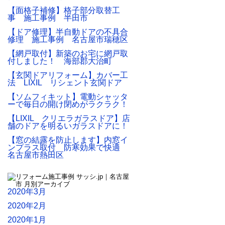
【面格子補修】格子部分取替工
事 施工事例 半田市
【ドア修理】半自動ドアの不具合
修理 施工事例 名古屋市瑞穂区
【網戸取付】新築のお宅に網戸取
付しました！ 海部郡大治町
【玄関ドアリフォーム】カバー工
法 LIXIL リシェント玄関ドア
【ソムフィキット】電動シャッタ
ーで毎日の開け閉めがラクラク！
【LIXIL クリエラガラスドア】店
舗のドアを明るいガラスドアに！
【窓の結露を防止します】内窓イ
ンプラス取付 防寒効果で快適
名古屋市熱田区
2020年3月
2020年2月
2020年1月