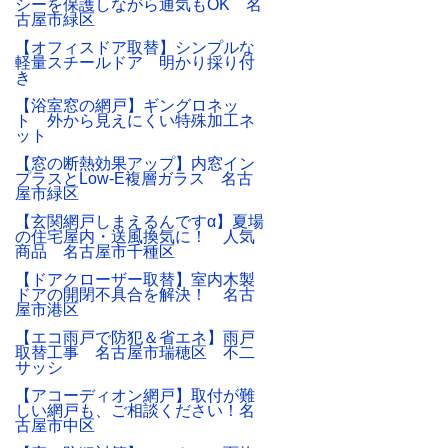
シーを保護しながら通気もOK 名
古屋市緑区
【オフィスドア取替】シンプルな
軽量スチールドア 明かり採り付
き
【浴室窓の網戸】ギングロネッ
ト 外から見えにくい特殊加工ネ
ット
【窓の断熱効果アップ】内窓イン
プラスとLow-E複層ガラス 名古
屋市緑区
【玄関網戸しまえるんですα】夏場
の住宅屋内・送風換気に！ 人気
商品 名古屋市千種区
【ドアクローザー取替】室内木製
ドアの開閉不具合を解決！ 名古
屋市港区
【エコ雨戸で防犯＆省エネ】雨戸
取替工事 名古屋市瑞穂区 不二
サッシ
【アコーディオン網戸】取付が難
しい網戸も、ご相談ください！名
古屋市中区