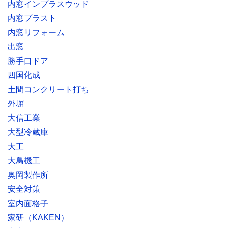
内窓インプラスウッド
内窓プラスト
内窓リフォーム
出窓
勝手口ドア
四国化成
土間コンクリート打ち
外塀
大信工業
大型冷蔵庫
大工
大鳥機工
奥岡製作所
安全対策
室内面格子
家研（KAKEN）