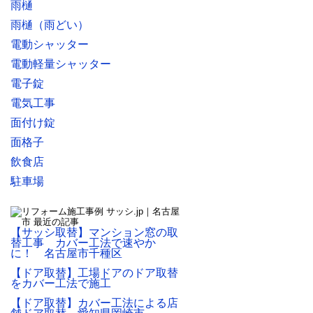
雨樋
雨樋（雨どい）
電動シャッター
電動軽量シャッター
電子錠
電気工事
面付け錠
面格子
飲食店
駐車場
【サッシ取替】マンション窓の取
替工事 カバー工法で速やか
に！ 名古屋市千種区
【ドア取替】工場ドアのドア取替
をカバー工法で施工
【ドア取替】カバー工法による店