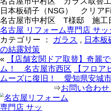
名古屋市中村区 ガラス取替
日本板硝子（NSG） クリアF
名古屋市中村区 T様邸 施工日：2
名古屋 リフォーム専門店 サッシ
カテゴリー ：
ガラス
,
日本板
の結露対策
«
【店舗玄関ドア取替】奇麗
ム！ 名古屋市西区
【フロア
ムーズに復旧！ 愛知県安城
⇒
お問い合わせ｜