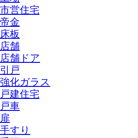
市営住宅
帝金
床板
店舗
店舗ドア
引戸
強化ガラス
戸建住宅
戸車
扉
手すり