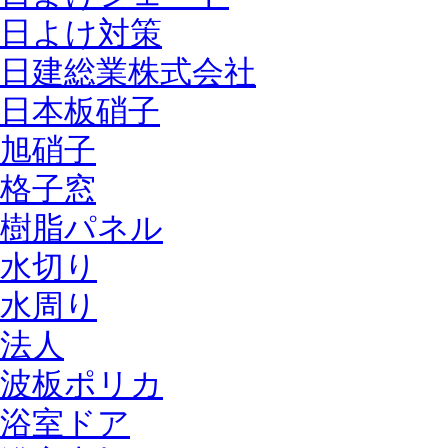
日よけ対策
日建総業株式会社
日本板硝子
旭硝子
格子窓
樹脂パネル
水切り
水周り
法人
波板ポリカ
浴室ドア