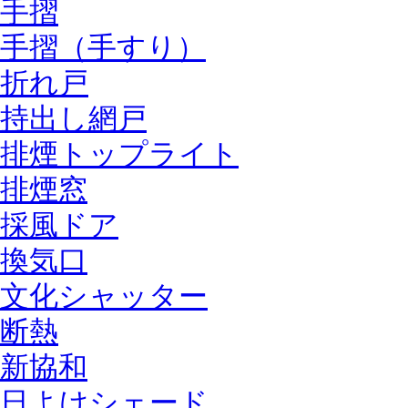
手摺
手摺（手すり）
折れ戸
持出し網戸
排煙トップライト
排煙窓
採風ドア
換気口
文化シャッター
断熱
新協和
日よけシェード