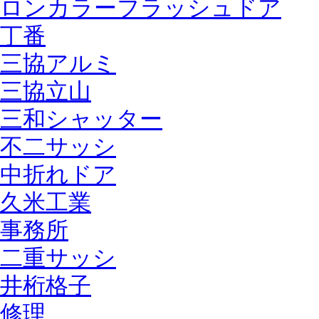
ロンカラーフラッシュドア
丁番
三協アルミ
三協立山
三和シャッター
不二サッシ
中折れドア
久米工業
事務所
二重サッシ
井桁格子
修理