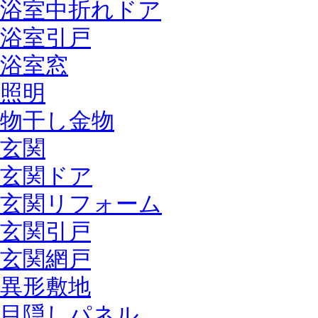
浴室中折れドア
浴室引戸
浴室窓
照明
物干し金物
玄関
玄関ドア
玄関リフォーム
玄関引戸
玄関網戸
異形敷地
目隠しパネル