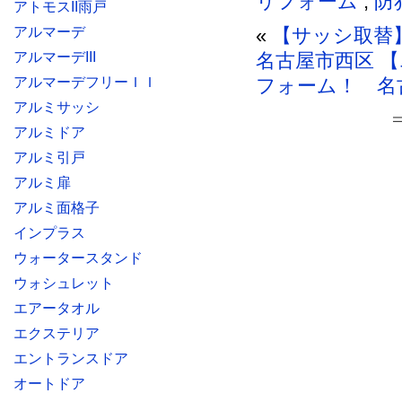
リフォーム
,
防
アトモスII雨戸
アルマーデ
«
【サッシ取替
アルマーデIII
名古屋市西区
【
アルマーデフリーＩＩ
フォーム！ 名
アルミサッシ
アルミドア
アルミ引戸
アルミ扉
アルミ面格子
インプラス
ウォータースタンド
ウォシュレット
エアータオル
エクステリア
エントランスドア
オートドア