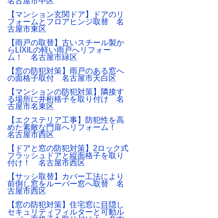
名古屋市中区
【マンション玄関ドア】ドアのリ
フォームとフロアヒンジ取替 名
古屋市東区
【雨戸の取替】古いスチール製か
らLIXILの軽い雨戸へリフォー
ム！ 名古屋市緑区
【窓の防犯対策】雨戸のある窓へ
の面格子取付 名古屋市天白区
【マンションの防犯対策】隣接す
る場所に井桁格子を取り付け 名
古屋市名東区
【エクステリア工事】防犯性を高
めた素敵な門扉へリフォーム！
名古屋市西区
【ドアと窓の防犯対策】2ロック式
フラッシュドアと縦面格子を取り
付け！ 名古屋市西区
【サッシ取替】カバー工法により
前倒し窓をルーバー窓へ取替 名
古屋市西区
【窓の防犯対策】住宅窓に目隠し
セキュリティフィルターと可動ル