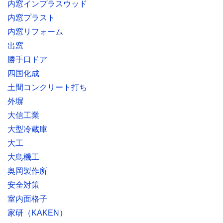
内窓インプラスウッド
内窓プラスト
内窓リフォーム
出窓
勝手口ドア
四国化成
土間コンクリート打ち
外塀
大信工業
大型冷蔵庫
大工
大鳥機工
奥岡製作所
安全対策
室内面格子
家研（KAKEN）