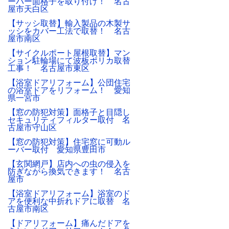
ーバー面格子を取り付け！ 名古
屋市天白区
【サッシ取替】輸入製品の木製サ
ッシをカバー工法で取替！ 名古
屋市南区
【サイクルポート屋根取替】マン
ション駐輪場にて波板ポリカ取替
工事！ 名古屋市東区
【浴室ドアリフォーム】公団住宅
の浴室ドアをリフォーム！ 愛知
県一宮市
【窓の防犯対策】面格子と目隠し
セキュリティフィルター取付 名
古屋市守山区
【窓の防犯対策】住宅窓に可動ル
ーバー取付 愛知県豊田市
【玄関網戸】店内への虫の侵入を
防ぎながら換気できます！ 名古
屋市
【浴室ドアリフォーム】浴室のド
アを便利な中折れドアに取替 名
古屋市南区
【ドアリフォーム】痛んだドアを