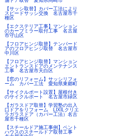
舗ドア取替 愛知県岡崎市
【サッシ取替】カバー工法により
スピードサッシ交換 名古屋市千
種区
【エクステリア工事】マンション
のカーブミラー取付工事 名古屋
市守山区
【フロアヒンジ取替】テンパード
アのフロアヒンジ取替 名古屋市
中川区
【フロアヒンジ取替】マンション
エントランスドアのメンテナンス
工事 名古屋市天白区
【窓のリフォーム】サッシリフォ
ーム カバー工法 愛知県東郷町
【サイクルポート設置】屋根付き
のサイクルポート 名古屋市緑区
【ガラスドア取替】学習塾の出入
口ドアをリフォーム LIXILクリエ
ラガラスドア（カバー工法）名古
屋市千種区
【スチールドア施工事例】ペント
ハウスのスチールドア取替工事