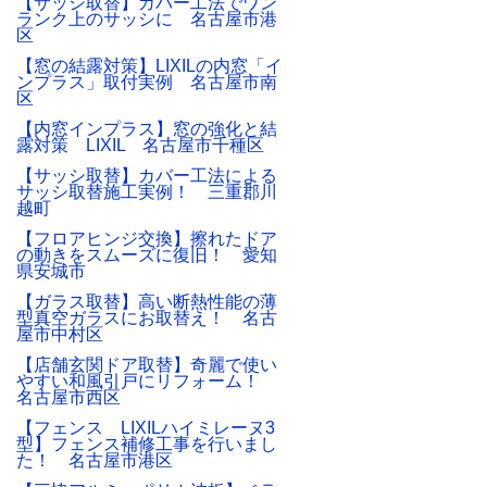
【サッシ取替】カバー工法でワン
ランク上のサッシに 名古屋市港
区
【窓の結露対策】LIXILの内窓「イ
ンプラス」取付実例 名古屋市南
区
【内窓インプラス】窓の強化と結
露対策 LIXIL 名古屋市千種区
【サッシ取替】カバー工法による
サッシ取替施工実例！ 三重郡川
越町
【フロアヒンジ交換】擦れたドア
の動きをスムーズに復旧！ 愛知
県安城市
【ガラス取替】高い断熱性能の薄
型真空ガラスにお取替え！ 名古
屋市中村区
【店舗玄関ドア取替】奇麗で使い
やすい和風引戸にリフォーム！
名古屋市西区
【フェンス LIXILハイミレーヌ3
型】フェンス補修工事を行いまし
た！ 名古屋市港区