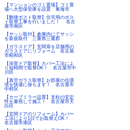
【マンションのゴミ置場】ゴミ置
場へ大型保管庫を設置 東海市
【郵便ポスト取替】住宅用のポス
ト取替工事を行いました！ 名古
屋市南区
【サッシ取付】倉庫内にてサッシ
を新規取付 三重県三重郡
【ガラスドア】玄関扉を店舗用の
ガラスドアにリフォーム 名古屋
市昭和区
【浴室ドア取替】カバー工法によ
り短時間で取替OK！ 名古屋市中
川区
【真空ガラス取替】お部屋の住環
境を快適に保ちます！ 名古屋市
中村区
【カーブミラー設置】支柱の安定
性を重視して施工！ 名古屋市天
白区
【玄関ドアのリフォーム】カバー
工法により1日でお取替えOK！
名古屋市港区