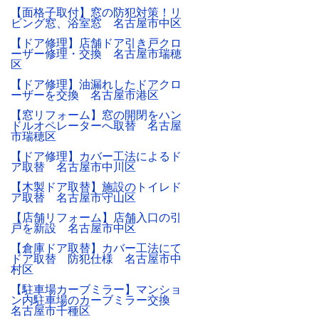
【面格子取付】窓の防犯対策！リ
ビング窓、浴室窓 名古屋市中区
【ドア修理】店舗ドア引き戸クロ
ーザー修理・交換 名古屋市瑞穂
区
【ドア修理】油漏れしたドアクロ
ーザーを交換 名古屋市港区
【窓リフォーム】窓の開閉をハン
ドルオペレーターへ取替 名古屋
市瑞穂区
【ドア修理】カバー工法によるド
ア取替 名古屋市中川区
【木製ドア取替】施設のトイレド
ア取替 名古屋市守山区
【店舗リフォーム】店舗入口の引
戸を新設 名古屋市中区
【倉庫ドア取替】カバー工法にて
ドア取替 防犯仕様 名古屋市中
村区
【駐車場カーブミラー】マンショ
ン内駐車場のカーブミラー交換
名古屋市千種区