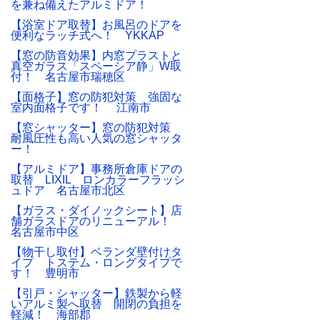
を兼ね備えたアルミドア！
【浴室ドア取替】お風呂のドアを
便利なラッチ式へ！ YKKAP
【窓の防音効果】内窓プラストと
真空ガラス「スペーシア静」W取
付！ 名古屋市瑞穂区
【面格子】窓の防犯対策 強固な
室内面格子です！ 江南市
【窓シャッター】窓の防犯対策
耐風圧性も高い人気の窓シャッタ
ー！
【アルミドア】事務所倉庫ドアの
取替 LIXIL ロンカラーフラッシ
ュドア 名古屋市北区
【ガラス・ダイノックシート】店
舗ガラスドアのリニューアル！
名古屋市中区
【物干し取付】ベランダ壁付けタ
イプ トステム・ロングタイプで
す！ 豊明市
【引戸・シャッター】鉄製から軽
いアルミ製へ取替 開閉の負担を
軽減！ 海部郡