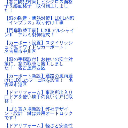
【窓に防犯対策】ヒシクロス面格
子＆縦面格子 取付施工しまし
た！
【窓の防音・断熱対策】LIXIL内窓
「インプラス」取り付け工事
【門扉取替工事】LIXILアルシャイ
ンⅡ アルミ製伸縮式！
【カーポート設置】スタイリッシ
ュで広々ワイドなカーポート！
名古屋市中川区
【窓の手摺取付】お住いの安全対
策に、窓の取替も施工しまし
た！ 名古屋市西区
【カーポート新設】通路の風雨避
けにLIXILのフーゴRを設置！ 名
古屋市港区
【ドアリフォーム】事務所出入り
口ドアを使い勝手の良い引戸に取
替！
【ゴミ置き場新設】弊社デザイ
ン・設計 鍵は共用オートロック
です！
【ドアリフォーム】軽さと安全性