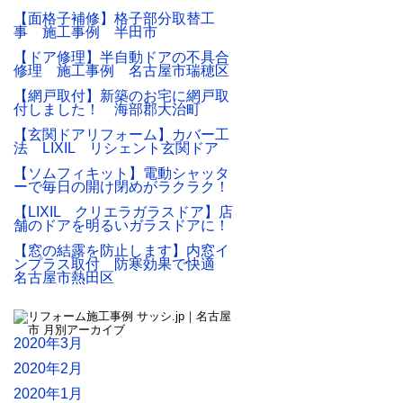
【面格子補修】格子部分取替工
事 施工事例 半田市
【ドア修理】半自動ドアの不具合
修理 施工事例 名古屋市瑞穂区
【網戸取付】新築のお宅に網戸取
付しました！ 海部郡大治町
【玄関ドアリフォーム】カバー工
法 LIXIL リシェント玄関ドア
【ソムフィキット】電動シャッタ
ーで毎日の開け閉めがラクラク！
【LIXIL クリエラガラスドア】店
舗のドアを明るいガラスドアに！
【窓の結露を防止します】内窓イ
ンプラス取付 防寒効果で快適
名古屋市熱田区
2020年3月
2020年2月
2020年1月