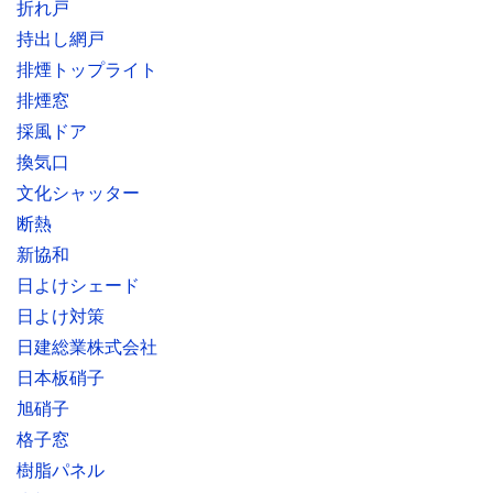
折れ戸
持出し網戸
排煙トップライト
排煙窓
採風ドア
換気口
文化シャッター
断熱
新協和
日よけシェード
日よけ対策
日建総業株式会社
日本板硝子
旭硝子
格子窓
樹脂パネル