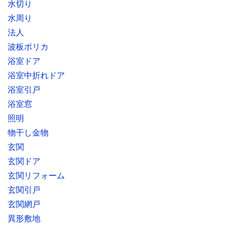
水切り
水周り
法人
波板ポリカ
浴室ドア
浴室中折れドア
浴室引戸
浴室窓
照明
物干し金物
玄関
玄関ドア
玄関リフォーム
玄関引戸
玄関網戸
異形敷地