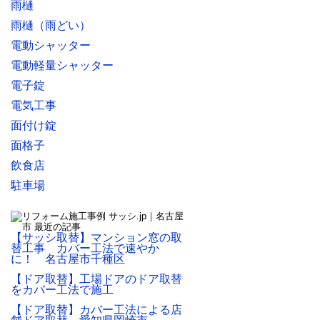
雨樋
雨樋（雨どい）
電動シャッター
電動軽量シャッター
電子錠
電気工事
面付け錠
面格子
飲食店
駐車場
【サッシ取替】マンション窓の取
替工事 カバー工法で速やか
に！ 名古屋市千種区
【ドア取替】工場ドアのドア取替
をカバー工法で施工
【ドア取替】カバー工法による店