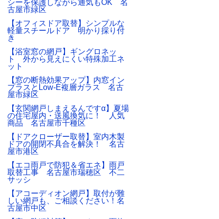
シーを保護しながら通気もOK 名
古屋市緑区
【オフィスドア取替】シンプルな
軽量スチールドア 明かり採り付
き
【浴室窓の網戸】ギングロネッ
ト 外から見えにくい特殊加工ネ
ット
【窓の断熱効果アップ】内窓イン
プラスとLow-E複層ガラス 名古
屋市緑区
【玄関網戸しまえるんですα】夏場
の住宅屋内・送風換気に！ 人気
商品 名古屋市千種区
【ドアクローザー取替】室内木製
ドアの開閉不具合を解決！ 名古
屋市港区
【エコ雨戸で防犯＆省エネ】雨戸
取替工事 名古屋市瑞穂区 不二
サッシ
【アコーディオン網戸】取付が難
しい網戸も、ご相談ください！名
古屋市中区