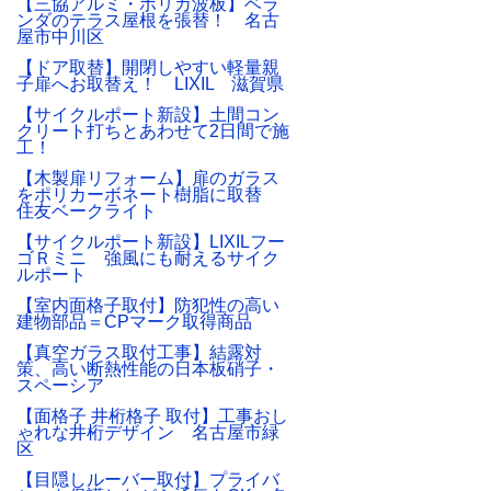
【三協アルミ・ポリカ波板】ベラ
ンダのテラス屋根を張替！ 名古
屋市中川区
【ドア取替】開閉しやすい軽量親
子扉へお取替え！ LIXIL 滋賀県
【サイクルポート新設】土間コン
クリート打ちとあわせて2日間で施
工！
【木製扉リフォーム】扉のガラス
をポリカーボネート樹脂に取替
住友ベークライト
【サイクルポート新設】LIXILフー
ゴＲミニ 強風にも耐えるサイク
ルポート
【室内面格子取付】防犯性の高い
建物部品＝CPマーク取得商品
【真空ガラス取付工事】結露対
策、高い断熱性能の日本板硝子・
スペーシア
【面格子 井桁格子 取付】工事おし
ゃれな井桁デザイン 名古屋市緑
区
【目隠しルーバー取付】プライバ