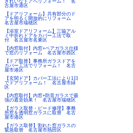
きれいなドアへリフォーム！ 名
古屋市港区
【ドアリフォーム】共有部分のド
アを明るく開放的にリフォーム
名古屋市瑞穂区
【浴室ドアリフォーム】三協アル
ミ中折れドアをカバー工法で取
付 名古屋市名東区
【内窓取付】内窓+ペアガラス仕様
で窓のリフォーム 名古屋市西区
【ドア取替】事務所ガラスドアを
カバー工法でリフォーム！ 名古
屋市港区
【玄関ドア】カバー工法により1日
でドアリフォーム！ 名古屋市緑
区
【内窓取付】内窓+防音ガラスで最
強の遮音効果！ 名古屋市瑞穂区
【ガラス取替・ビード修理】事務
所窓を透明窓ガラスに取替 名古
屋市港区
【ガラス取替】割れた窓ガラスの
緊急取替 名古屋市熱田区