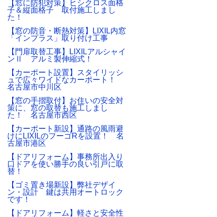
【窓に防犯対策】ヒシクロス面格
子＆縦面格子 取付施工しまし
た！
【窓の防音・断熱対策】LIXIL内窓
「インプラス」取り付け工事
【門扉取替工事】LIXILアルシャイ
ンⅡ アルミ製伸縮式！
【カーポート設置】スタイリッシ
ュで広々ワイドなカーポート！
名古屋市中川区
【窓の手摺取付】お住いの安全対
策に、窓の取替も施工しまし
た！ 名古屋市西区
【カーポート新設】通路の風雨避
けにLIXILのフーゴRを設置！ 名
古屋市港区
【ドアリフォーム】事務所出入り
口ドアを使い勝手の良い引戸に取
替！
【ゴミ置き場新設】弊社デザイ
ン・設計 鍵は共用オートロック
です！
【ドアリフォーム】軽さと安全性