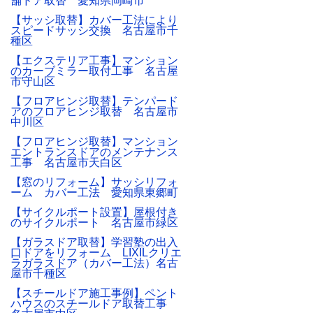
舗ドア取替 愛知県岡崎市
【サッシ取替】カバー工法により
スピードサッシ交換 名古屋市千
種区
【エクステリア工事】マンション
のカーブミラー取付工事 名古屋
市守山区
【フロアヒンジ取替】テンパード
アのフロアヒンジ取替 名古屋市
中川区
【フロアヒンジ取替】マンション
エントランスドアのメンテナンス
工事 名古屋市天白区
【窓のリフォーム】サッシリフォ
ーム カバー工法 愛知県東郷町
【サイクルポート設置】屋根付き
のサイクルポート 名古屋市緑区
【ガラスドア取替】学習塾の出入
口ドアをリフォーム LIXILクリエ
ラガラスドア（カバー工法）名古
屋市千種区
【スチールドア施工事例】ペント
ハウスのスチールドア取替工事