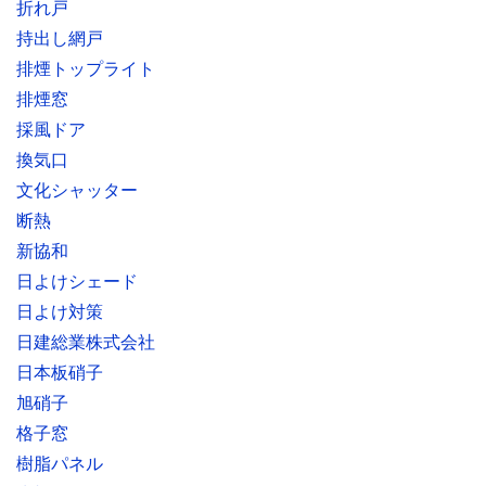
折れ戸
持出し網戸
排煙トップライト
排煙窓
採風ドア
換気口
文化シャッター
断熱
新協和
日よけシェード
日よけ対策
日建総業株式会社
日本板硝子
旭硝子
格子窓
樹脂パネル