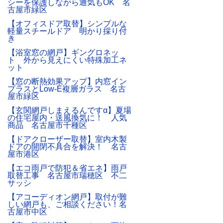
シーを保護しながら通気もOK 名
古屋市緑区
【オフィスドア取替】シンプルな
軽量スチールドア 明かり採り付
き
【浴室窓の網戸】ギングロネッ
ト 外から見えにくい特殊加工ネ
ット
【窓の断熱効果アップ】内窓イン
プラスとLow-E複層ガラス 名古
屋市緑区
【玄関網戸しまえるんですα】夏場
の住宅屋内・送風換気に！ 人気
商品 名古屋市千種区
【ドアクローザー取替】室内木製
ドアの開閉不具合を解決！ 名古
屋市港区
【エコ雨戸で防犯＆省エネ】雨戸
取替工事 名古屋市瑞穂区 不二
サッシ
【アコーディオン網戸】取付が難
しい網戸も、ご相談ください！名
古屋市中区