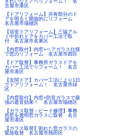
きれいなドアへリフォーム！ 名
古屋市港区
【ドアリフォーム】共有部分のド
アを明るく開放的にリフォーム
名古屋市瑞穂区
【浴室ドアリフォーム】三協アル
ミ中折れドアをカバー工法で取
付 名古屋市名東区
【内窓取付】内窓+ペアガラス仕様
で窓のリフォーム 名古屋市西区
【ドア取替】事務所ガラスドアを
カバー工法でリフォーム！ 名古
屋市港区
【玄関ドア】カバー工法により1日
でドアリフォーム！ 名古屋市緑
区
【内窓取付】内窓+防音ガラスで最
強の遮音効果！ 名古屋市瑞穂区
【ガラス取替・ビード修理】事務
所窓を透明窓ガラスに取替 名古
屋市港区
【ガラス取替】割れた窓ガラスの
緊急取替 名古屋市熱田区