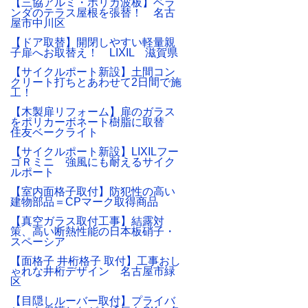
【三協アルミ・ポリカ波板】ベラ
ンダのテラス屋根を張替！ 名古
屋市中川区
【ドア取替】開閉しやすい軽量親
子扉へお取替え！ LIXIL 滋賀県
【サイクルポート新設】土間コン
クリート打ちとあわせて2日間で施
工！
【木製扉リフォーム】扉のガラス
をポリカーボネート樹脂に取替
住友ベークライト
【サイクルポート新設】LIXILフー
ゴＲミニ 強風にも耐えるサイク
ルポート
【室内面格子取付】防犯性の高い
建物部品＝CPマーク取得商品
【真空ガラス取付工事】結露対
策、高い断熱性能の日本板硝子・
スペーシア
【面格子 井桁格子 取付】工事おし
ゃれな井桁デザイン 名古屋市緑
区
【目隠しルーバー取付】プライバ