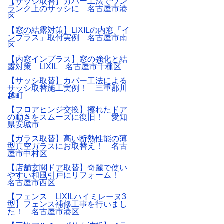
【サッシ取替】カバー工法でワン
ランク上のサッシに 名古屋市港
区
【窓の結露対策】LIXILの内窓「イ
ンプラス」取付実例 名古屋市南
区
【内窓インプラス】窓の強化と結
露対策 LIXIL 名古屋市千種区
【サッシ取替】カバー工法による
サッシ取替施工実例！ 三重郡川
越町
【フロアヒンジ交換】擦れたドア
の動きをスムーズに復旧！ 愛知
県安城市
【ガラス取替】高い断熱性能の薄
型真空ガラスにお取替え！ 名古
屋市中村区
【店舗玄関ドア取替】奇麗で使い
やすい和風引戸にリフォーム！
名古屋市西区
【フェンス LIXILハイミレーヌ3
型】フェンス補修工事を行いまし
た！ 名古屋市港区