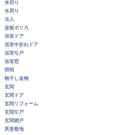
水切り
水周り
法人
波板ポリカ
浴室ドア
浴室中折れドア
浴室引戸
浴室窓
照明
物干し金物
玄関
玄関ドア
玄関リフォーム
玄関引戸
玄関網戸
異形敷地