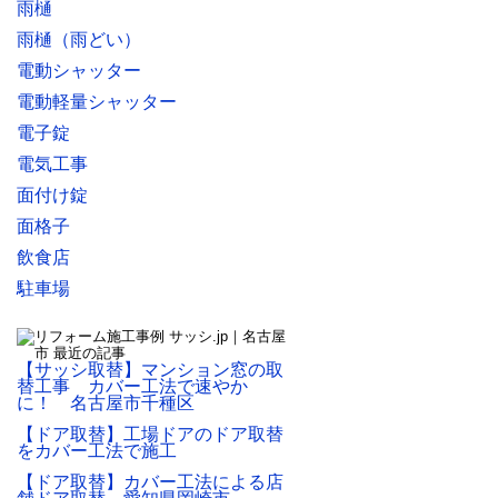
雨樋
雨樋（雨どい）
電動シャッター
電動軽量シャッター
電子錠
電気工事
面付け錠
面格子
飲食店
駐車場
【サッシ取替】マンション窓の取
替工事 カバー工法で速やか
に！ 名古屋市千種区
【ドア取替】工場ドアのドア取替
をカバー工法で施工
【ドア取替】カバー工法による店