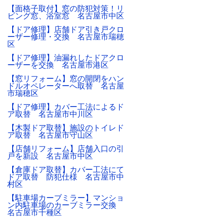
【面格子取付】窓の防犯対策！リ
ビング窓、浴室窓 名古屋市中区
【ドア修理】店舗ドア引き戸クロ
ーザー修理・交換 名古屋市瑞穂
区
【ドア修理】油漏れしたドアクロ
ーザーを交換 名古屋市港区
【窓リフォーム】窓の開閉をハン
ドルオペレーターへ取替 名古屋
市瑞穂区
【ドア修理】カバー工法によるド
ア取替 名古屋市中川区
【木製ドア取替】施設のトイレド
ア取替 名古屋市守山区
【店舗リフォーム】店舗入口の引
戸を新設 名古屋市中区
【倉庫ドア取替】カバー工法にて
ドア取替 防犯仕様 名古屋市中
村区
【駐車場カーブミラー】マンショ
ン内駐車場のカーブミラー交換
名古屋市千種区