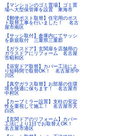
【マンションのゴミ置場】ゴミ置
場へ大型保管庫を設置 東海市
【郵便ポスト取替】住宅用のポス
ト取替工事を行いました！ 名古
屋市南区
【サッシ取付】倉庫内にてサッシ
を新規取付 三重県三重郡
【ガラスドア】玄関扉を店舗用の
ガラスドアにリフォーム 名古屋
市昭和区
【浴室ドア取替】カバー工法によ
り短時間で取替OK！ 名古屋市中
川区
【真空ガラス取替】お部屋の住環
境を快適に保ちます！ 名古屋市
中村区
【カーブミラー設置】支柱の安定
性を重視して施工！ 名古屋市天
白区
【玄関ドアのリフォーム】カバー
工法により1日でお取替えOK！
名古屋市港区