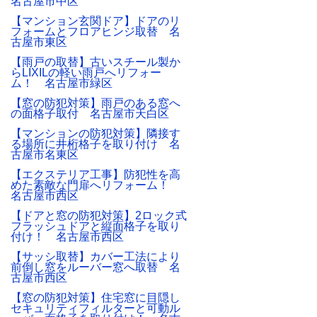
名古屋市中区
【マンション玄関ドア】ドアのリ
フォームとフロアヒンジ取替 名
古屋市東区
【雨戸の取替】古いスチール製か
らLIXILの軽い雨戸へリフォー
ム！ 名古屋市緑区
【窓の防犯対策】雨戸のある窓へ
の面格子取付 名古屋市天白区
【マンションの防犯対策】隣接す
る場所に井桁格子を取り付け 名
古屋市名東区
【エクステリア工事】防犯性を高
めた素敵な門扉へリフォーム！
名古屋市西区
【ドアと窓の防犯対策】2ロック式
フラッシュドアと縦面格子を取り
付け！ 名古屋市西区
【サッシ取替】カバー工法により
前倒し窓をルーバー窓へ取替 名
古屋市西区
【窓の防犯対策】住宅窓に目隠し
セキュリティフィルターと可動ル