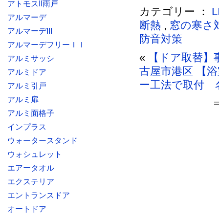
アトモスII雨戸
カテゴリー ：
アルマーデ
断熱
,
窓の寒さ
アルマーデIII
防音対策
アルマーデフリーＩＩ
«
【ドア取替】
アルミサッシ
古屋市港区
【浴
アルミドア
ー工法で取付 
アルミ引戸
アルミ扉
アルミ面格子
インプラス
ウォータースタンド
ウォシュレット
エアータオル
エクステリア
エントランスドア
オートドア