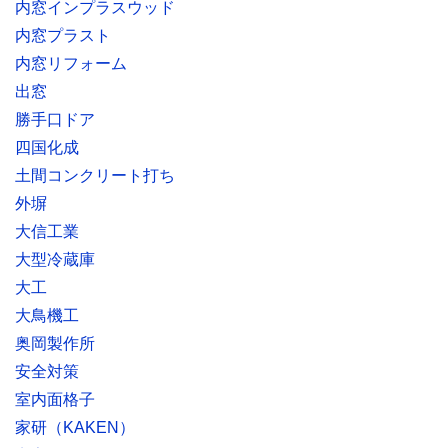
内窓インプラスウッド
内窓プラスト
内窓リフォーム
出窓
勝手口ドア
四国化成
土間コンクリート打ち
外塀
大信工業
大型冷蔵庫
大工
大鳥機工
奥岡製作所
安全対策
室内面格子
家研（KAKEN）