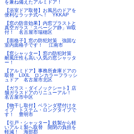
を兼ね備えたアルミドア！
【浴室ドア取替】お風呂のドアを
便利なラッチ式へ！ YKKAP
【窓の防音効果】内窓プラストと
真空ガラス「スペーシア静」W取
付！ 名古屋市瑞穂区
【面格子】窓の防犯対策 強固な
室内面格子です！ 江南市
【窓シャッター】窓の防犯対策
耐風圧性も高い人気の窓シャッタ
ー！
【アルミドア】事務所倉庫ドアの
取替 LIXIL ロンカラーフラッシ
ュドア 名古屋市北区
【ガラス・ダイノックシート】店
舗ガラスドアのリニューアル！
名古屋市中区
【物干し取付】ベランダ壁付けタ
イプ トステム・ロングタイプで
す！ 豊明市
【引戸・シャッター】鉄製から軽
いアルミ製へ取替 開閉の負担を
軽減！ 海部郡