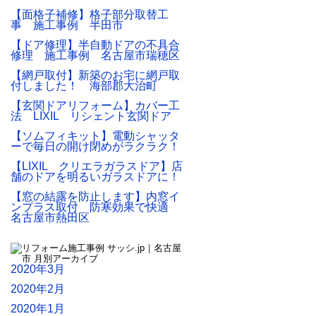
【面格子補修】格子部分取替工
事 施工事例 半田市
【ドア修理】半自動ドアの不具合
修理 施工事例 名古屋市瑞穂区
【網戸取付】新築のお宅に網戸取
付しました！ 海部郡大治町
【玄関ドアリフォーム】カバー工
法 LIXIL リシェント玄関ドア
【ソムフィキット】電動シャッタ
ーで毎日の開け閉めがラクラク！
【LIXIL クリエラガラスドア】店
舗のドアを明るいガラスドアに！
【窓の結露を防止します】内窓イ
ンプラス取付 防寒効果で快適
名古屋市熱田区
2020年3月
2020年2月
2020年1月