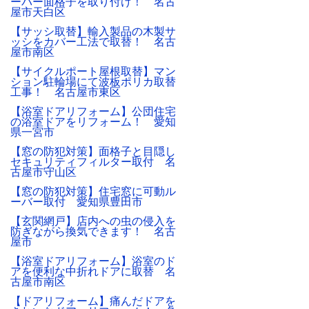
ーバー面格子を取り付け！ 名古
屋市天白区
【サッシ取替】輸入製品の木製サ
ッシをカバー工法で取替！ 名古
屋市南区
【サイクルポート屋根取替】マン
ション駐輪場にて波板ポリカ取替
工事！ 名古屋市東区
【浴室ドアリフォーム】公団住宅
の浴室ドアをリフォーム！ 愛知
県一宮市
【窓の防犯対策】面格子と目隠し
セキュリティフィルター取付 名
古屋市守山区
【窓の防犯対策】住宅窓に可動ル
ーバー取付 愛知県豊田市
【玄関網戸】店内への虫の侵入を
防ぎながら換気できます！ 名古
屋市
【浴室ドアリフォーム】浴室のド
アを便利な中折れドアに取替 名
古屋市南区
【ドアリフォーム】痛んだドアを