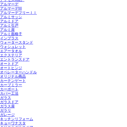
アルマーデ
アルマーデIII
アルマーデフリーＩＩ
アルミサッシ
アルミドア
アルミ引戸
アルミ扉
アルミ面格子
インプラス
ウォータースタンド
ウォシュレット
エアータオル
エクステリア
エントランスドア
オートドア
オートヒンジ
オペレーターハンドル
オリジナル商品
カーテンゲート
カーブミラー
カーポート
カバー工法
ガラス
ガラスドア
ガラス扉
ガラリ
ガレージ
キッチンリフォーム
キョーワナスタ