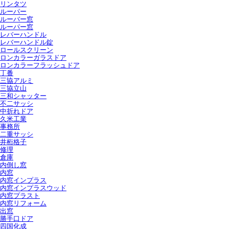
リンタツ
ルーパー
ルーバー窓
ルーパー窓
レバーハンドル
レバーハンドル錠
ロールスクリーン
ロンカラーガラスドア
ロンカラーフラッシュドア
丁番
三協アルミ
三協立山
三和シャッター
不二サッシ
中折れドア
久米工業
事務所
二重サッシ
井桁格子
修理
倉庫
内倒し窓
内窓
内窓インプラス
内窓インプラスウッド
内窓プラスト
内窓リフォーム
出窓
勝手口ドア
四国化成