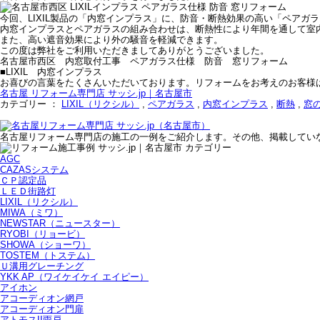
今回、LIXIL製品の「内窓インプラス」に、防音・断熱効果の高い「ペアガ
内窓インプラスとペアガラスの組み合わせは、断熱性により年間を通して室
また、高い遮音効果により外の騒音を軽減できます。
この度は弊社をご利用いただきましてありがとうございました。
名古屋市西区 内窓取付工事 ペアガラス仕様 防音 窓リフォーム
■LIXIL 内窓インプラス
お喜びの言葉をたくさんいただいております。リフォームをお考えのお客様
名古屋 リフォーム専門店 サッシ.jp｜名古屋市
カテゴリー ：
LIXIL（リクシル）
,
ペアガラス
,
内窓インプラス
,
断熱
,
窓
名古屋リフォーム専門店の施工の一例をご紹介します。その他、掲載してい
AGC
CAZASシステム
ＣＰ認定品
ＬＥＤ街路灯
LIXIL（リクシル）
MIWA（ミワ）
NEWSTAR（ニュースター）
RYOBI（リョービ）
SHOWA（ショーワ）
TOSTEM（トステム）
Ｕ溝用グレーチング
YKK AP（ワイケイケイ エイピー）
アイホン
アコーディオン網戸
アコーディオン門扉
アトモスII雨戸