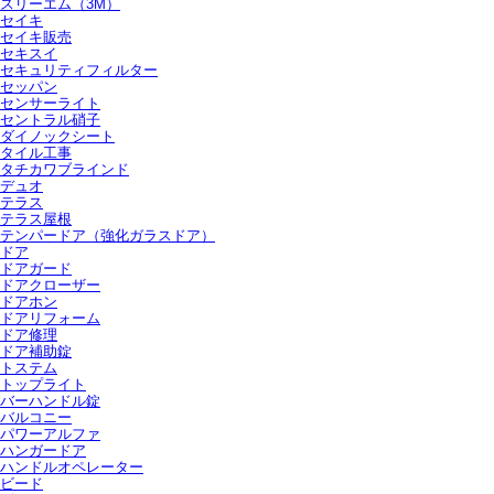
スリーエム（3M）
セイキ
セイキ販売
セキスイ
セキュリティフィルター
セッパン
センサーライト
セントラル硝子
ダイノックシート
タイル工事
タチカワブラインド
デュオ
テラス
テラス屋根
テンパードア（強化ガラスドア）
ドア
ドアガード
ドアクローザー
ドアホン
ドアリフォーム
ドア修理
ドア補助錠
トステム
トップライト
バーハンドル錠
バルコニー
パワーアルファ
ハンガードア
ハンドルオペレーター
ビード