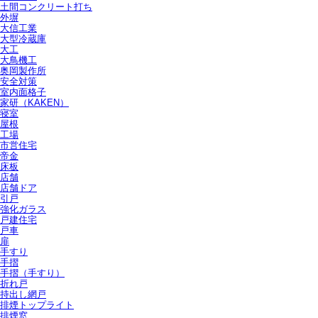
土間コンクリート打ち
外塀
大信工業
大型冷蔵庫
大工
大鳥機工
奥岡製作所
安全対策
室内面格子
家研（KAKEN）
寝室
屋根
工場
市営住宅
帝金
床板
店舗
店舗ドア
引戸
強化ガラス
戸建住宅
戸車
扉
手すり
手摺
手摺（手すり）
折れ戸
持出し網戸
排煙トップライト
排煙窓