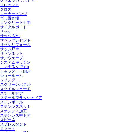
クリエラガラスドア
クレセント
クロス
コーナーヒンジ
ゴミ置き場
コンクリート土間
サイクルポート
サッシ
サッシ.NET
サッシクレセント
サッシリフォーム
サッシ戸車
サランネット
サンウェーブ
システムキッチン
しまえるんですα
シャッター・雨戸
ショールーム
シリンダー
スクリーンパネル
スタイルシェード
スチールドア
スチールフラッシュドア
ステンポール
ステンレスネット
ステンレス加工
ステンレス框ドア
スピーネ
スプレスタンド
スマット