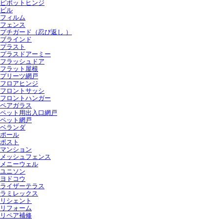
ピポットヒンジ
ビル
フィルム
フェンス
プチガード（忍び返し ）
ブラインド
プラスト
プラスドアーミー
フラッシュドア
フラット屋根
プリーツ網戸
フロアヒンジ
フロントサッシ
フロントハンガー
ペアガラス
ペット用出入口網戸
ペット網戸
ベランダ
ポール
ポスト
マンション
メッシュフェンス
メニーウェル
ユニソン
ヨドコウ
ライザーテラス
ラミレックス
リシェント
リフォーム
リペア補修