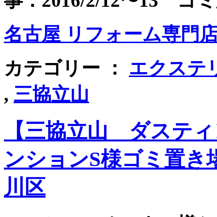
事：2016/2/12〜13 ゴミ
名古屋 リフォーム専門店 
カテゴリー ：
エクステ
,
三協立山
【三協立山 ダスティ
ンションS様ゴミ置き
川区