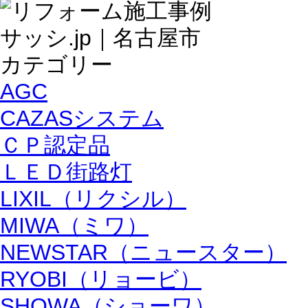
AGC
CAZASシステム
ＣＰ認定品
ＬＥＤ街路灯
LIXIL（リクシル）
MIWA（ミワ）
NEWSTAR（ニュースター）
RYOBI（リョービ）
SHOWA（ショーワ）