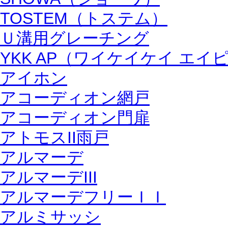
TOSTEM（トステム）
Ｕ溝用グレーチング
YKK AP（ワイケイケイ エイ
アイホン
アコーディオン網戸
アコーディオン門扉
アトモスII雨戸
アルマーデ
アルマーデIII
アルマーデフリーＩＩ
アルミサッシ