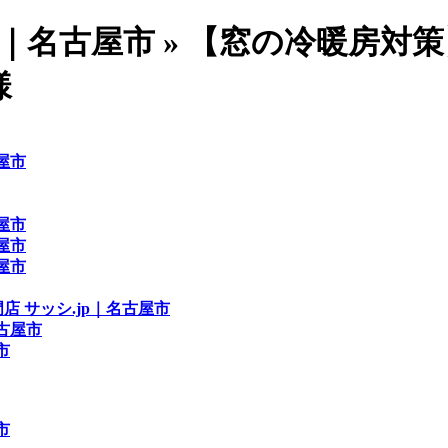
p｜名古屋市 » 【窓の冷暖房
様