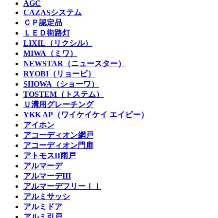
AGC
CAZASシステム
ＣＰ認定品
ＬＥＤ街路灯
LIXIL（リクシル）
MIWA（ミワ）
NEWSTAR（ニュースター）
RYOBI（リョービ）
SHOWA（ショーワ）
TOSTEM（トステム）
Ｕ溝用グレーチング
YKK AP（ワイケイケイ エイピー）
アイホン
アコーディオン網戸
アコーディオン門扉
アトモスII雨戸
アルマーデ
アルマーデIII
アルマーデフリーＩＩ
アルミサッシ
アルミドア
アルミ引戸