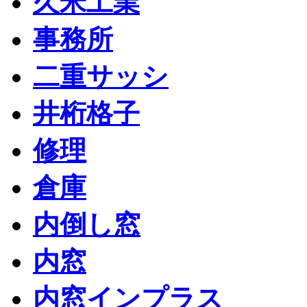
久米工業
事務所
二重サッシ
井桁格子
修理
倉庫
内倒し窓
内窓
内窓インプラス