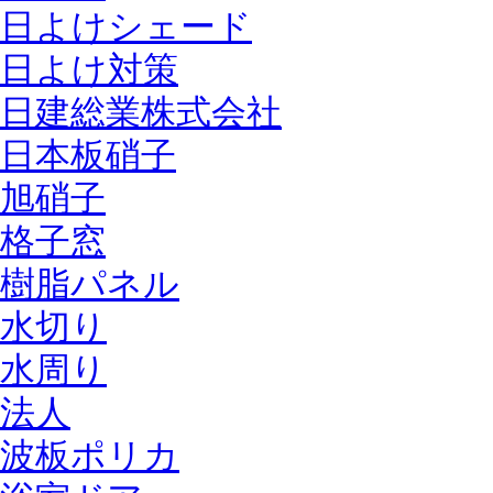
日よけシェード
日よけ対策
日建総業株式会社
日本板硝子
旭硝子
格子窓
樹脂パネル
水切り
水周り
法人
波板ポリカ