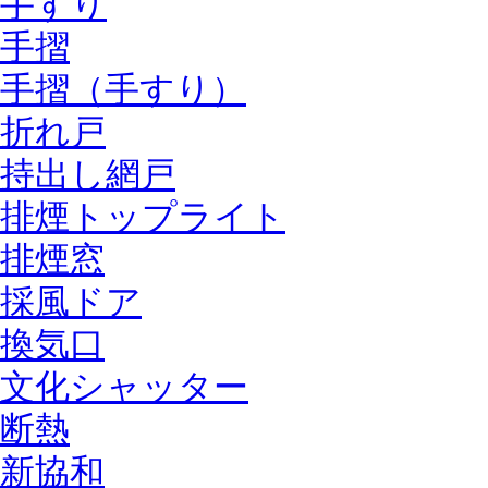
手すり
手摺
手摺（手すり）
折れ戸
持出し網戸
排煙トップライト
排煙窓
採風ドア
換気口
文化シャッター
断熱
新協和