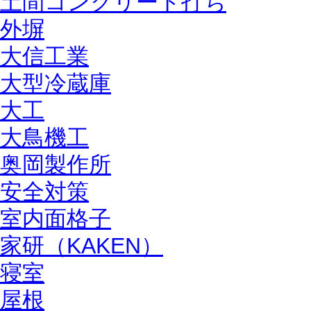
土間コンクリート打ち
外塀
大信工業
大型冷蔵庫
大工
大鳥機工
奥岡製作所
安全対策
室内面格子
家研（KAKEN）
寝室
屋根