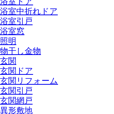
浴室ドア
浴室中折れドア
浴室引戸
浴室窓
照明
物干し金物
玄関
玄関ドア
玄関リフォーム
玄関引戸
玄関網戸
異形敷地