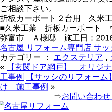
ご相談下さい。
折板カーポート２台用 久米
■久米工業 折板カーポート 
弥富市 Ａ様邸 施工日：2016/7
名古屋 リフォーム専門店 サッシ
カテゴリー ：
エクステリア
,
«
【玄関ドア網戸】 オリジ
工事例
【サッシのリフォーム
け 施工事例
»
⇒
お問い合わせ｜