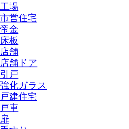
工場
市営住宅
帝金
床板
店舗
店舗ドア
引戸
強化ガラス
戸建住宅
戸車
扉