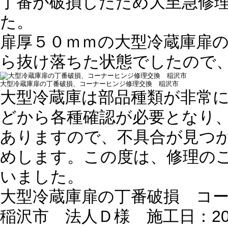
丁番が破損したため大至急修
た。
扉厚５０ｍｍの大型冷蔵庫扉
ら抜け落ちた状態でしたので
大型冷蔵庫扉の丁番破損、コーナーヒンジ修理交換 稲沢市
大型冷蔵庫は部品種類が非常
どから各種確認が必要となり
ありますので、不具合が見つ
めします。この度は、修理の
いました。
大型冷蔵庫扉の丁番破損 コ
稲沢市 法人Ｄ様 施工日：2016