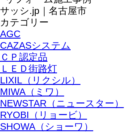
AGC
CAZASシステム
ＣＰ認定品
ＬＥＤ街路灯
LIXIL（リクシル）
MIWA（ミワ）
NEWSTAR（ニュースター）
RYOBI（リョービ）
SHOWA（ショーワ）