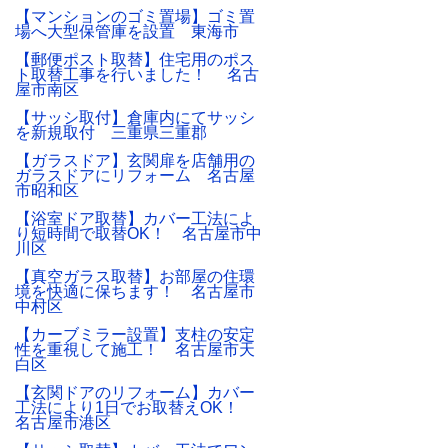
【マンションのゴミ置場】ゴミ置
場へ大型保管庫を設置 東海市
【郵便ポスト取替】住宅用のポス
ト取替工事を行いました！ 名古
屋市南区
【サッシ取付】倉庫内にてサッシ
を新規取付 三重県三重郡
【ガラスドア】玄関扉を店舗用の
ガラスドアにリフォーム 名古屋
市昭和区
【浴室ドア取替】カバー工法によ
り短時間で取替OK！ 名古屋市中
川区
【真空ガラス取替】お部屋の住環
境を快適に保ちます！ 名古屋市
中村区
【カーブミラー設置】支柱の安定
性を重視して施工！ 名古屋市天
白区
【玄関ドアのリフォーム】カバー
工法により1日でお取替えOK！
名古屋市港区