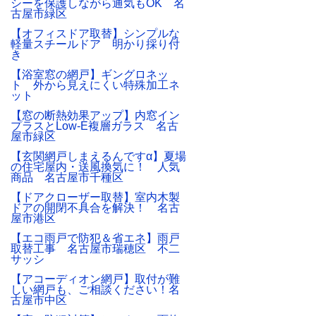
シーを保護しながら通気もOK 名
古屋市緑区
【オフィスドア取替】シンプルな
軽量スチールドア 明かり採り付
き
【浴室窓の網戸】ギングロネッ
ト 外から見えにくい特殊加工ネ
ット
【窓の断熱効果アップ】内窓イン
プラスとLow-E複層ガラス 名古
屋市緑区
【玄関網戸しまえるんですα】夏場
の住宅屋内・送風換気に！ 人気
商品 名古屋市千種区
【ドアクローザー取替】室内木製
ドアの開閉不具合を解決！ 名古
屋市港区
【エコ雨戸で防犯＆省エネ】雨戸
取替工事 名古屋市瑞穂区 不二
サッシ
【アコーディオン網戸】取付が難
しい網戸も、ご相談ください！名
古屋市中区