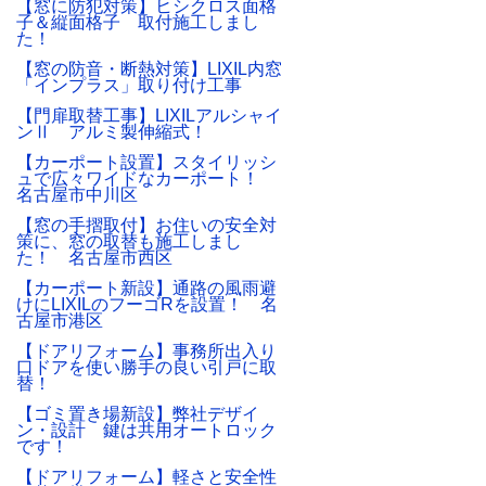
【窓に防犯対策】ヒシクロス面格
子＆縦面格子 取付施工しまし
た！
【窓の防音・断熱対策】LIXIL内窓
「インプラス」取り付け工事
【門扉取替工事】LIXILアルシャイ
ンⅡ アルミ製伸縮式！
【カーポート設置】スタイリッシ
ュで広々ワイドなカーポート！
名古屋市中川区
【窓の手摺取付】お住いの安全対
策に、窓の取替も施工しまし
た！ 名古屋市西区
【カーポート新設】通路の風雨避
けにLIXILのフーゴRを設置！ 名
古屋市港区
【ドアリフォーム】事務所出入り
口ドアを使い勝手の良い引戸に取
替！
【ゴミ置き場新設】弊社デザイ
ン・設計 鍵は共用オートロック
です！
【ドアリフォーム】軽さと安全性