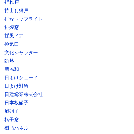
折れ戸
持出し網戸
排煙トップライト
排煙窓
採風ドア
換気口
文化シャッター
断熱
新協和
日よけシェード
日よけ対策
日建総業株式会社
日本板硝子
旭硝子
格子窓
樹脂パネル