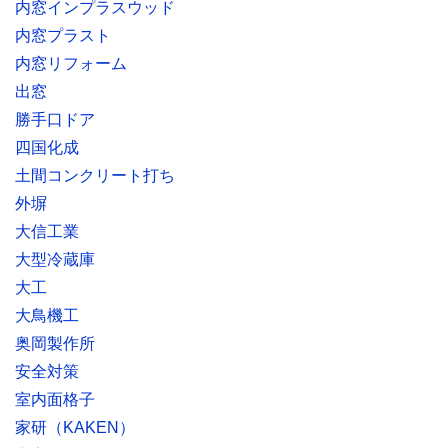
内窓インプラスウッド
内窓プラスト
内窓リフォーム
出窓
勝手口ドア
四国化成
土間コンクリート打ち
外塀
大信工業
大型冷蔵庫
大工
大鳥機工
奥岡製作所
安全対策
室内面格子
家研（KAKEN）