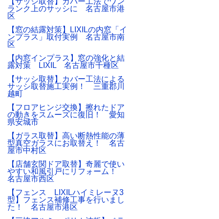
【サッシ取替】カバー工法でワン
ランク上のサッシに 名古屋市港
区
【窓の結露対策】LIXILの内窓「イ
ンプラス」取付実例 名古屋市南
区
【内窓インプラス】窓の強化と結
露対策 LIXIL 名古屋市千種区
【サッシ取替】カバー工法による
サッシ取替施工実例！ 三重郡川
越町
【フロアヒンジ交換】擦れたドア
の動きをスムーズに復旧！ 愛知
県安城市
【ガラス取替】高い断熱性能の薄
型真空ガラスにお取替え！ 名古
屋市中村区
【店舗玄関ドア取替】奇麗で使い
やすい和風引戸にリフォーム！
名古屋市西区
【フェンス LIXILハイミレーヌ3
型】フェンス補修工事を行いまし
た！ 名古屋市港区