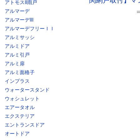
関網戸取付】マ
アトモスII雨戸
アルマーデ
アルマーデIII
アルマーデフリーＩＩ
アルミサッシ
アルミドア
アルミ引戸
アルミ扉
アルミ面格子
インプラス
ウォータースタンド
ウォシュレット
エアータオル
エクステリア
エントランスドア
オートドア