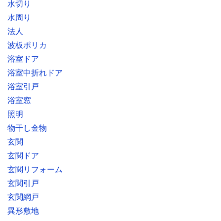
水切り
水周り
法人
波板ポリカ
浴室ドア
浴室中折れドア
浴室引戸
浴室窓
照明
物干し金物
玄関
玄関ドア
玄関リフォーム
玄関引戸
玄関網戸
異形敷地