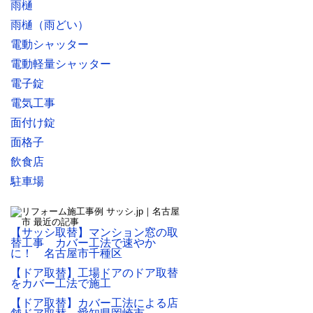
雨樋
雨樋（雨どい）
電動シャッター
電動軽量シャッター
電子錠
電気工事
面付け錠
面格子
飲食店
駐車場
【サッシ取替】マンション窓の取
替工事 カバー工法で速やか
に！ 名古屋市千種区
【ドア取替】工場ドアのドア取替
をカバー工法で施工
【ドア取替】カバー工法による店