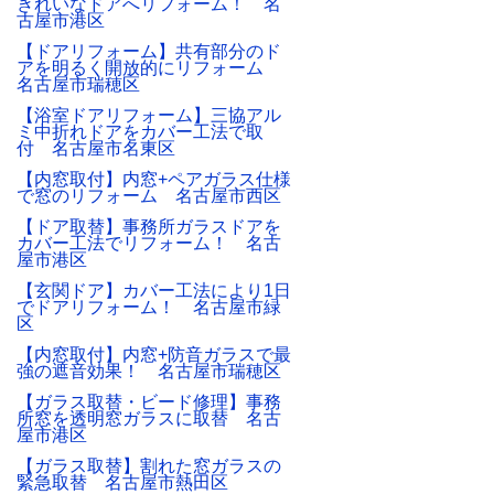
きれいなドアへリフォーム！ 名
古屋市港区
【ドアリフォーム】共有部分のド
アを明るく開放的にリフォーム
名古屋市瑞穂区
【浴室ドアリフォーム】三協アル
ミ中折れドアをカバー工法で取
付 名古屋市名東区
【内窓取付】内窓+ペアガラス仕様
で窓のリフォーム 名古屋市西区
【ドア取替】事務所ガラスドアを
カバー工法でリフォーム！ 名古
屋市港区
【玄関ドア】カバー工法により1日
でドアリフォーム！ 名古屋市緑
区
【内窓取付】内窓+防音ガラスで最
強の遮音効果！ 名古屋市瑞穂区
【ガラス取替・ビード修理】事務
所窓を透明窓ガラスに取替 名古
屋市港区
【ガラス取替】割れた窓ガラスの
緊急取替 名古屋市熱田区