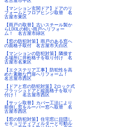
名古屋市中区
【マンション玄関ドア】ドアのリ
フォームとフロアヒンジ取替 名
古屋市東区
【雨戸の取替】古いスチール製か
らLIXILの軽い雨戸へリフォー
ム！ 名古屋市緑区
【窓の防犯対策】雨戸のある窓へ
の面格子取付 名古屋市天白区
【マンションの防犯対策】隣接す
る場所に井桁格子を取り付け 名
古屋市名東区
【エクステリア工事】防犯性を高
めた素敵な門扉へリフォーム！
名古屋市西区
【ドアと窓の防犯対策】2ロック式
フラッシュドアと縦面格子を取り
付け！ 名古屋市西区
【サッシ取替】カバー工法により
前倒し窓をルーバー窓へ取替 名
古屋市西区
【窓の防犯対策】住宅窓に目隠し
セキュリティフィルターと可動ル