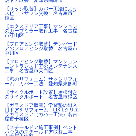
舗ドア取替 愛知県岡崎市
【サッシ取替】カバー工法により
スピードサッシ交換 名古屋市千
種区
【エクステリア工事】マンション
のカーブミラー取付工事 名古屋
市守山区
【フロアヒンジ取替】テンパード
アのフロアヒンジ取替 名古屋市
中川区
【フロアヒンジ取替】マンション
エントランスドアのメンテナンス
工事 名古屋市天白区
【窓のリフォーム】サッシリフォ
ーム カバー工法 愛知県東郷町
【サイクルポート設置】屋根付き
のサイクルポート 名古屋市緑区
【ガラスドア取替】学習塾の出入
口ドアをリフォーム LIXILクリエ
ラガラスドア（カバー工法）名古
屋市千種区
【スチールドア施工事例】ペント
ハウスのスチールドア取替工事