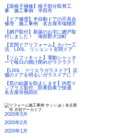
【面格子補修】格子部分取替工
事 施工事例 半田市
【ドア修理】半自動ドアの不具合
修理 施工事例 名古屋市瑞穂区
【網戸取付】新築のお宅に網戸取
付しました！ 海部郡大治町
【玄関ドアリフォーム】カバー工
法 LIXIL リシェント玄関ドア
【ソムフィキット】電動シャッタ
ーで毎日の開け閉めがラクラク！
【LIXIL クリエラガラスドア】店
舗のドアを明るいガラスドアに！
【窓の結露を防止します】内窓イ
ンプラス取付 防寒効果で快適
名古屋市熱田区
2020年3月
2020年2月
2020年1月