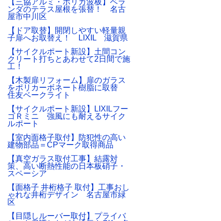
【三協アルミ・ポリカ波板】ベラ
ンダのテラス屋根を張替！ 名古
屋市中川区
【ドア取替】開閉しやすい軽量親
子扉へお取替え！ LIXIL 滋賀県
【サイクルポート新設】土間コン
クリート打ちとあわせて2日間で施
工！
【木製扉リフォーム】扉のガラス
をポリカーボネート樹脂に取替
住友ベークライト
【サイクルポート新設】LIXILフー
ゴＲミニ 強風にも耐えるサイク
ルポート
【室内面格子取付】防犯性の高い
建物部品＝CPマーク取得商品
【真空ガラス取付工事】結露対
策、高い断熱性能の日本板硝子・
スペーシア
【面格子 井桁格子 取付】工事おし
ゃれな井桁デザイン 名古屋市緑
区
【目隠しルーバー取付】プライバ