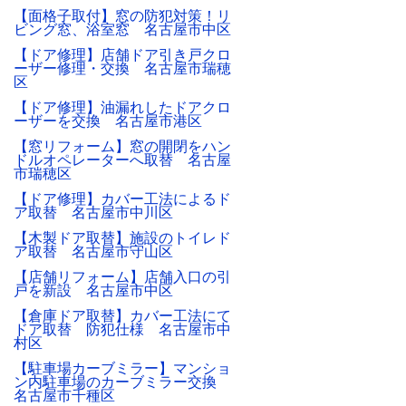
【面格子取付】窓の防犯対策！リ
ビング窓、浴室窓 名古屋市中区
【ドア修理】店舗ドア引き戸クロ
ーザー修理・交換 名古屋市瑞穂
区
【ドア修理】油漏れしたドアクロ
ーザーを交換 名古屋市港区
【窓リフォーム】窓の開閉をハン
ドルオペレーターへ取替 名古屋
市瑞穂区
【ドア修理】カバー工法によるド
ア取替 名古屋市中川区
【木製ドア取替】施設のトイレド
ア取替 名古屋市守山区
【店舗リフォーム】店舗入口の引
戸を新設 名古屋市中区
【倉庫ドア取替】カバー工法にて
ドア取替 防犯仕様 名古屋市中
村区
【駐車場カーブミラー】マンショ
ン内駐車場のカーブミラー交換
名古屋市千種区