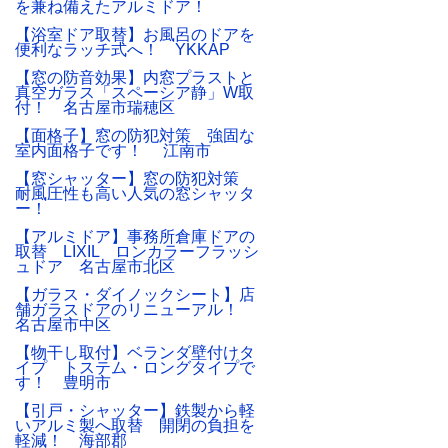
を兼ね備えたアルミドア！
【浴室ドア取替】お風呂のドアを
便利なラッチ式へ！ YKKAP
【窓の防音効果】内窓プラストと
真空ガラス「スペーシア静」W取
付！ 名古屋市瑞穂区
【面格子】窓の防犯対策 強固な
室内面格子です！ 江南市
【窓シャッター】窓の防犯対策
耐風圧性も高い人気の窓シャッタ
ー！
【アルミドア】事務所倉庫ドアの
取替 LIXIL ロンカラーフラッシ
ュドア 名古屋市北区
【ガラス・ダイノックシート】店
舗ガラスドアのリニューアル！
名古屋市中区
【物干し取付】ベランダ壁付けタ
イプ トステム・ロングタイプで
す！ 豊明市
【引戸・シャッター】鉄製から軽
いアルミ製へ取替 開閉の負担を
軽減！ 海部郡