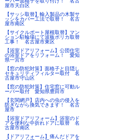
ーバー面格子を取り付け！ 名古
屋市天白区
【サッシ取替】輸入製品の木製サ
ッシをカバー工法で取替！ 名古
屋市南区
【サイクルポート屋根取替】マン
ション駐輪場にて波板ポリカ取替
工事！ 名古屋市東区
【浴室ドアリフォーム】公団住宅
の浴室ドアをリフォーム！ 愛知
県一宮市
【窓の防犯対策】面格子と目隠し
セキュリティフィルター取付 名
古屋市守山区
【窓の防犯対策】住宅窓に可動ル
ーバー取付 愛知県豊田市
【玄関網戸】店内への虫の侵入を
防ぎながら換気できます！ 名古
屋市
【浴室ドアリフォーム】浴室のド
アを便利な中折れドアに取替 名
古屋市南区
【ドアリフォーム】痛んだドアを