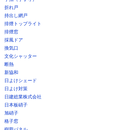
折れ戸
持出し網戸
排煙トップライト
排煙窓
採風ドア
換気口
文化シャッター
断熱
新協和
日よけシェード
日よけ対策
日建総業株式会社
日本板硝子
旭硝子
格子窓
樹脂パネル