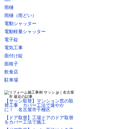
雨樋
雨樋（雨どい）
電動シャッター
電動軽量シャッター
電子錠
電気工事
面付け錠
面格子
飲食店
駐車場
【サッシ取替】マンション窓の取
替工事 カバー工法で速やか
に！ 名古屋市千種区
【ドア取替】工場ドアのドア取替
をカバー工法で施工