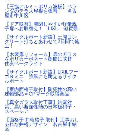
【三協アルミ・ポリカ波板】ベラ
ンダのテラス屋根を張替！ 名古
屋市中川区
【ドア取替】開閉しやすい軽量親
子扉へお取替え！ LIXIL 滋賀県
【サイクルポート新設】土間コン
クリート打ちとあわせて2日間で施
工！
【木製扉リフォーム】扉のガラス
をポリカーボネート樹脂に取替
住友ベークライト
【サイクルポート新設】LIXILフー
ゴＲミニ 強風にも耐えるサイク
ルポート
【室内面格子取付】防犯性の高い
建物部品＝CPマーク取得商品
【真空ガラス取付工事】結露対
策、高い断熱性能の日本板硝子・
スペーシア
【面格子 井桁格子 取付】工事おし
ゃれな井桁デザイン 名古屋市緑
区