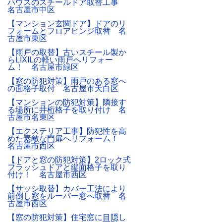
ハウスのスチールドア取替工事
名古屋市中区
【マンション玄関ドア】ドアのリ
フォームとフロアヒンジ取替 名
古屋市東区
【雨戸の取替】古いスチール製か
らLIXILの軽い雨戸へリフォー
ム！ 名古屋市緑区
【窓の防犯対策】雨戸のある窓へ
の面格子取付 名古屋市天白区
【マンションの防犯対策】隣接す
る場所に井桁格子を取り付け 名
古屋市名東区
【エクステリア工事】防犯性を高
めた素敵な門扉へリフォーム！
名古屋市西区
【ドアと窓の防犯対策】2ロック式
フラッシュドアと縦面格子を取り
付け！ 名古屋市西区
【サッシ取替】カバー工法により
前倒し窓をルーバー窓へ取替 名
古屋市西区
【窓の防犯対策】住宅窓に目隠し