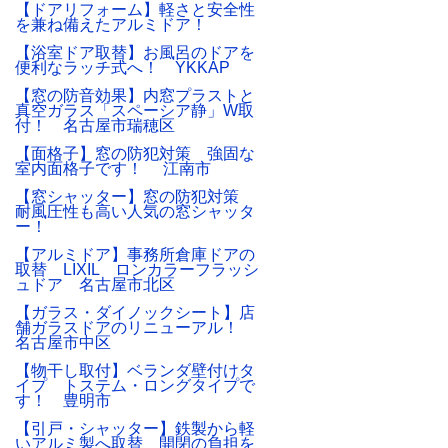
【ドアリフォーム】軽さと安全性
を兼ね備えたアルミドア！
【浴室ドア取替】お風呂のドアを
便利なラッチ式へ！ YKKAP
【窓の防音効果】内窓プラストと
真空ガラス「スペーシア静」W取
付！ 名古屋市瑞穂区
【面格子】窓の防犯対策 強固な
室内面格子です！ 江南市
【窓シャッター】窓の防犯対策
耐風圧性も高い人気の窓シャッタ
ー！
【アルミドア】事務所倉庫ドアの
取替 LIXIL ロンカラーフラッシ
ュドア 名古屋市北区
【ガラス・ダイノックシート】店
舗ガラスドアのリニューアル！
名古屋市中区
【物干し取付】ベランダ壁付けタ
イプ トステム・ロングタイプで
す！ 豊明市
【引戸・シャッター】鉄製から軽
いアルミ製へ取替 開閉の負担を