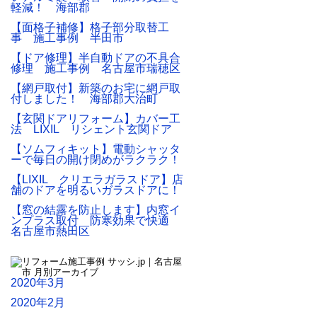
軽減！ 海部郡
【面格子補修】格子部分取替工
事 施工事例 半田市
【ドア修理】半自動ドアの不具合
修理 施工事例 名古屋市瑞穂区
【網戸取付】新築のお宅に網戸取
付しました！ 海部郡大治町
【玄関ドアリフォーム】カバー工
法 LIXIL リシェント玄関ドア
【ソムフィキット】電動シャッタ
ーで毎日の開け閉めがラクラク！
【LIXIL クリエラガラスドア】店
舗のドアを明るいガラスドアに！
【窓の結露を防止します】内窓イ
ンプラス取付 防寒効果で快適
名古屋市熱田区
2020年3月
2020年2月