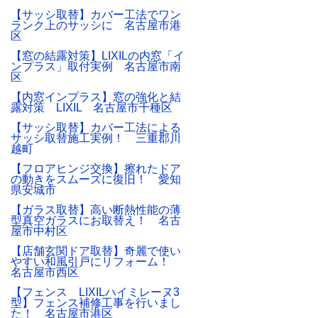
【サッシ取替】カバー工法でワン
ランク上のサッシに 名古屋市港
区
【窓の結露対策】LIXILの内窓「イ
ンプラス」取付実例 名古屋市南
区
【内窓インプラス】窓の強化と結
露対策 LIXIL 名古屋市千種区
【サッシ取替】カバー工法による
サッシ取替施工実例！ 三重郡川
越町
【フロアヒンジ交換】擦れたドア
の動きをスムーズに復旧！ 愛知
県安城市
【ガラス取替】高い断熱性能の薄
型真空ガラスにお取替え！ 名古
屋市中村区
【店舗玄関ドア取替】奇麗で使い
やすい和風引戸にリフォーム！
名古屋市西区
【フェンス LIXILハイミレーヌ3
型】フェンス補修工事を行いまし
た！ 名古屋市港区