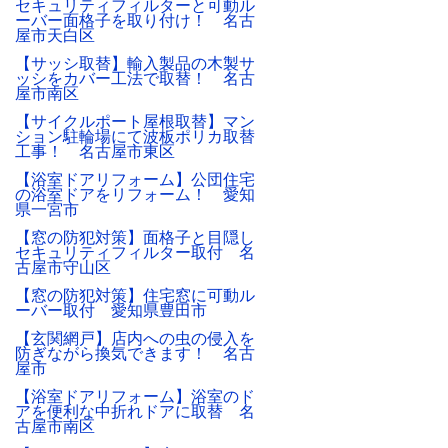
セキュリティフィルターと可動ル
ーバー面格子を取り付け！ 名古
屋市天白区
【サッシ取替】輸入製品の木製サ
ッシをカバー工法で取替！ 名古
屋市南区
【サイクルポート屋根取替】マン
ション駐輪場にて波板ポリカ取替
工事！ 名古屋市東区
【浴室ドアリフォーム】公団住宅
の浴室ドアをリフォーム！ 愛知
県一宮市
【窓の防犯対策】面格子と目隠し
セキュリティフィルター取付 名
古屋市守山区
【窓の防犯対策】住宅窓に可動ル
ーバー取付 愛知県豊田市
【玄関網戸】店内への虫の侵入を
防ぎながら換気できます！ 名古
屋市
【浴室ドアリフォーム】浴室のド
アを便利な中折れドアに取替 名
古屋市南区