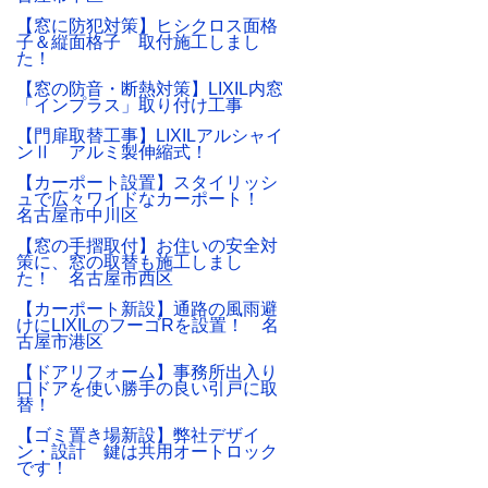
【窓に防犯対策】ヒシクロス面格
子＆縦面格子 取付施工しまし
た！
【窓の防音・断熱対策】LIXIL内窓
「インプラス」取り付け工事
【門扉取替工事】LIXILアルシャイ
ンⅡ アルミ製伸縮式！
【カーポート設置】スタイリッシ
ュで広々ワイドなカーポート！
名古屋市中川区
【窓の手摺取付】お住いの安全対
策に、窓の取替も施工しまし
た！ 名古屋市西区
【カーポート新設】通路の風雨避
けにLIXILのフーゴRを設置！ 名
古屋市港区
【ドアリフォーム】事務所出入り
口ドアを使い勝手の良い引戸に取
替！
【ゴミ置き場新設】弊社デザイ
ン・設計 鍵は共用オートロック
です！