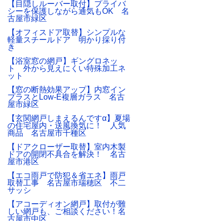
【目隠しルーバー取付】プライバ
シーを保護しながら通気もOK 名
古屋市緑区
【オフィスドア取替】シンプルな
軽量スチールドア 明かり採り付
き
【浴室窓の網戸】ギングロネッ
ト 外から見えにくい特殊加工ネ
ット
【窓の断熱効果アップ】内窓イン
プラスとLow-E複層ガラス 名古
屋市緑区
【玄関網戸しまえるんですα】夏場
の住宅屋内・送風換気に！ 人気
商品 名古屋市千種区
【ドアクローザー取替】室内木製
ドアの開閉不具合を解決！ 名古
屋市港区
【エコ雨戸で防犯＆省エネ】雨戸
取替工事 名古屋市瑞穂区 不二
サッシ
【アコーディオン網戸】取付が難
しい網戸も、ご相談ください！名
古屋市中区