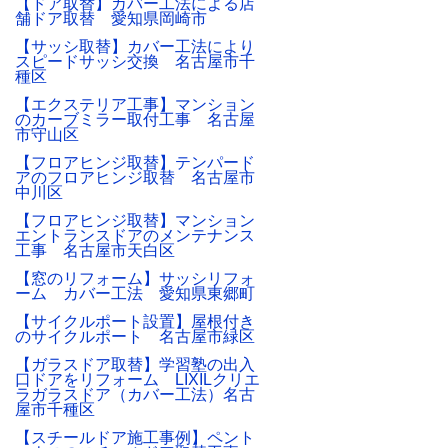
【ドア取替】カバー工法による店
舗ドア取替 愛知県岡崎市
【サッシ取替】カバー工法により
スピードサッシ交換 名古屋市千
種区
【エクステリア工事】マンション
のカーブミラー取付工事 名古屋
市守山区
【フロアヒンジ取替】テンパード
アのフロアヒンジ取替 名古屋市
中川区
【フロアヒンジ取替】マンション
エントランスドアのメンテナンス
工事 名古屋市天白区
【窓のリフォーム】サッシリフォ
ーム カバー工法 愛知県東郷町
【サイクルポート設置】屋根付き
のサイクルポート 名古屋市緑区
【ガラスドア取替】学習塾の出入
口ドアをリフォーム LIXILクリエ
ラガラスドア（カバー工法）名古
屋市千種区
【スチールドア施工事例】ペント