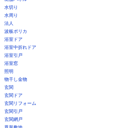
水切り
水周り
法人
波板ポリカ
浴室ドア
浴室中折れドア
浴室引戸
浴室窓
照明
物干し金物
玄関
玄関ドア
玄関リフォーム
玄関引戸
玄関網戸
異形敷地