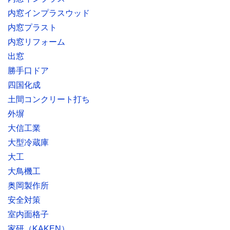
内窓インプラスウッド
内窓プラスト
内窓リフォーム
出窓
勝手口ドア
四国化成
土間コンクリート打ち
外塀
大信工業
大型冷蔵庫
大工
大鳥機工
奥岡製作所
安全対策
室内面格子
家研（KAKEN）