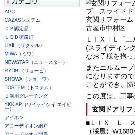
AGC
玄関リフォーム
CAZASシステム
古屋市中村区
ＣＰ認定品
ＬＥＤ街路灯
ＬＩＸＩＬ「エ
LIXIL（リクシル）
(スライディン
MIWA（ミワ）
なお子様を抱っ
NEWSTAR（ニュースター）
またエルムーブ
RYOBI（リョービ）
になりますので
SHOWA（ショーワ）
ことができ、防
TOSTEM（トステム）
この度は、工事
Ｕ溝用グレーチング
YKK AP（ワイケイケイ エイピ
玄関ドアリフ
ー）
アイホン
■ＬＩＸＩＬ ス
アコーディオン網戸
（採風）W1680
アコーディオン門扉