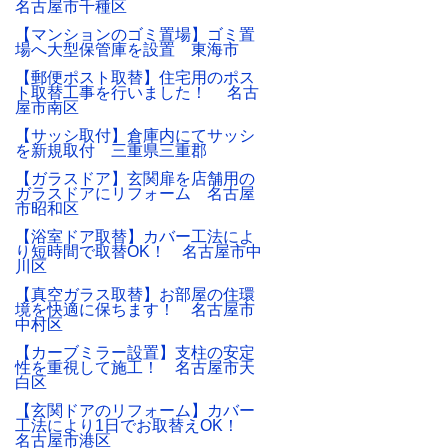
名古屋市千種区
【マンションのゴミ置場】ゴミ置
場へ大型保管庫を設置 東海市
【郵便ポスト取替】住宅用のポス
ト取替工事を行いました！ 名古
屋市南区
【サッシ取付】倉庫内にてサッシ
を新規取付 三重県三重郡
【ガラスドア】玄関扉を店舗用の
ガラスドアにリフォーム 名古屋
市昭和区
【浴室ドア取替】カバー工法によ
り短時間で取替OK！ 名古屋市中
川区
【真空ガラス取替】お部屋の住環
境を快適に保ちます！ 名古屋市
中村区
【カーブミラー設置】支柱の安定
性を重視して施工！ 名古屋市天
白区
【玄関ドアのリフォーム】カバー
工法により1日でお取替えOK！
名古屋市港区