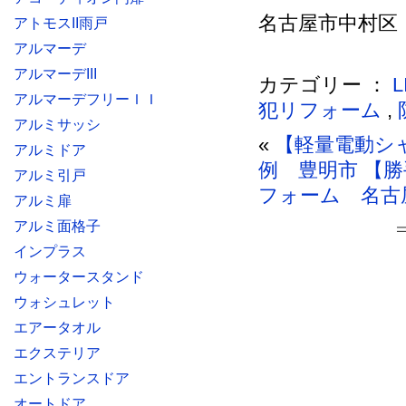
名古屋市中村区 Ｏ
アトモスII雨戸
アルマーデ
アルマーデIII
カテゴリー ：
アルマーデフリーＩＩ
犯リフォーム
,
アルミサッシ
«
【軽量電動シ
アルミドア
例 豊明市
【勝
アルミ引戸
フォーム 名古
アルミ扉
アルミ面格子
インプラス
ウォータースタンド
ウォシュレット
エアータオル
エクステリア
エントランスドア
オートドア