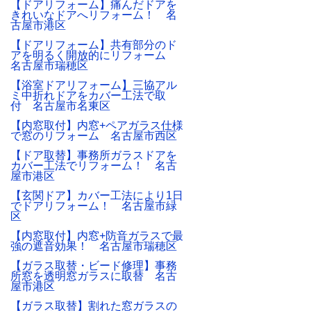
【ドアリフォーム】痛んだドアを
きれいなドアへリフォーム！ 名
古屋市港区
【ドアリフォーム】共有部分のド
アを明るく開放的にリフォーム
名古屋市瑞穂区
【浴室ドアリフォーム】三協アル
ミ中折れドアをカバー工法で取
付 名古屋市名東区
【内窓取付】内窓+ペアガラス仕様
で窓のリフォーム 名古屋市西区
【ドア取替】事務所ガラスドアを
カバー工法でリフォーム！ 名古
屋市港区
【玄関ドア】カバー工法により1日
でドアリフォーム！ 名古屋市緑
区
【内窓取付】内窓+防音ガラスで最
強の遮音効果！ 名古屋市瑞穂区
【ガラス取替・ビード修理】事務
所窓を透明窓ガラスに取替 名古
屋市港区
【ガラス取替】割れた窓ガラスの