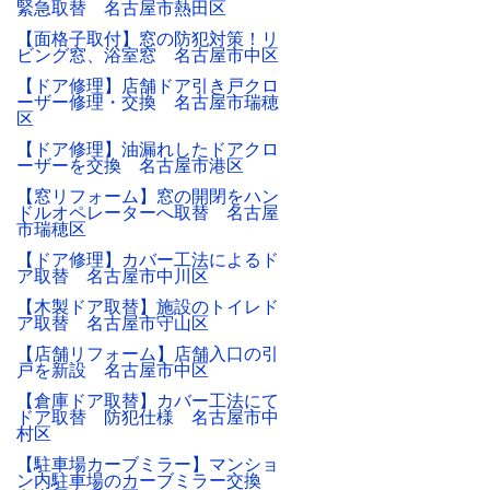
緊急取替 名古屋市熱田区
【面格子取付】窓の防犯対策！リ
ビング窓、浴室窓 名古屋市中区
【ドア修理】店舗ドア引き戸クロ
ーザー修理・交換 名古屋市瑞穂
区
【ドア修理】油漏れしたドアクロ
ーザーを交換 名古屋市港区
【窓リフォーム】窓の開閉をハン
ドルオペレーターへ取替 名古屋
市瑞穂区
【ドア修理】カバー工法によるド
ア取替 名古屋市中川区
【木製ドア取替】施設のトイレド
ア取替 名古屋市守山区
【店舗リフォーム】店舗入口の引
戸を新設 名古屋市中区
【倉庫ドア取替】カバー工法にて
ドア取替 防犯仕様 名古屋市中
村区
【駐車場カーブミラー】マンショ
ン内駐車場のカーブミラー交換