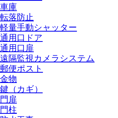
車庫
転落防止
軽量手動シャッター
通用口ドア
通用口扉
遠隔監視カメラシステム
郵便ポスト
金物
鍵（カギ）
門扉
門柱