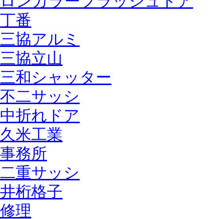
ロンカラーフラッシュドア
丁番
三協アルミ
三協立山
三和シャッター
不二サッシ
中折れドア
久米工業
事務所
二重サッシ
井桁格子
修理