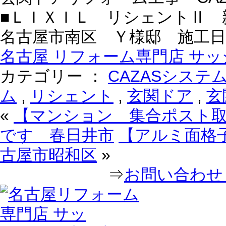
■ＬＩＸＩＬ リシェントⅡ 
名古屋市南区 Ｙ様邸 施工日：20
名古屋 リフォーム専門店 サッシ
カテゴリー ：
CAZASシステ
ム
,
リシェント
,
玄関ドア
,
玄
«
【マンション 集合ポスト
です 春日井市
【アルミ面格
古屋市昭和区
»
⇒
お問い合わせ｜