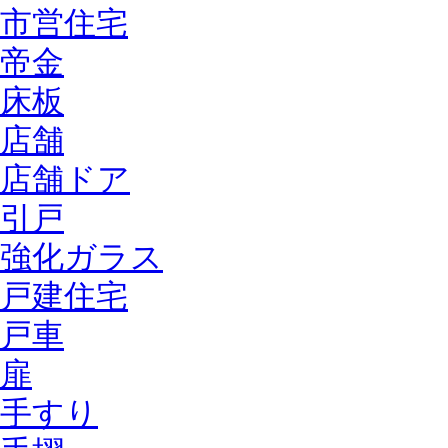
市営住宅
帝金
床板
店舗
店舗ドア
引戸
強化ガラス
戸建住宅
戸車
扉
手すり