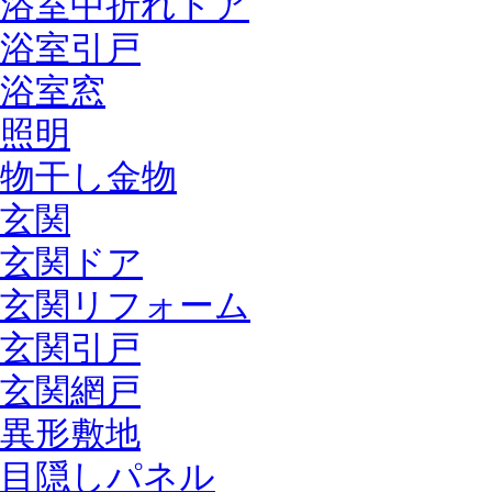
浴室中折れドア
浴室引戸
浴室窓
照明
物干し金物
玄関
玄関ドア
玄関リフォーム
玄関引戸
玄関網戸
異形敷地
目隠しパネル