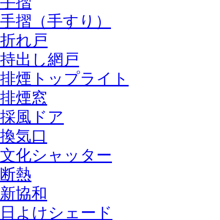
手摺
手摺（手すり）
折れ戸
持出し網戸
排煙トップライト
排煙窓
採風ドア
換気口
文化シャッター
断熱
新協和
日よけシェード