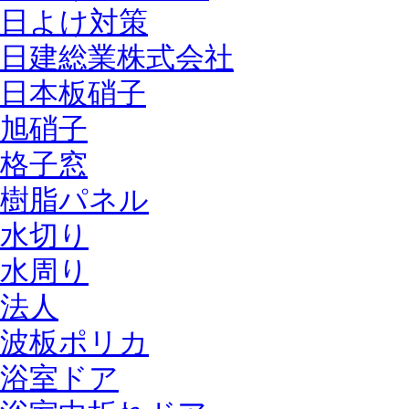
日よけ対策
日建総業株式会社
日本板硝子
旭硝子
格子窓
樹脂パネル
水切り
水周り
法人
波板ポリカ
浴室ドア