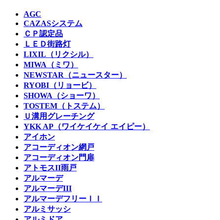
AGC
CAZASシステム
ＣＰ認定品
ＬＥＤ街路灯
LIXIL（リクシル）
MIWA（ミワ）
NEWSTAR（ニュースター）
RYOBI（リョービ）
SHOWA（ショーワ）
TOSTEM（トステム）
Ｕ溝用グレーチング
YKK AP（ワイケイケイ エイピー）
アイホン
アコーディオン網戸
アコーディオン門扉
アトモスII雨戸
アルマーデ
アルマーデIII
アルマーデフリーＩＩ
アルミサッシ
アルミドア